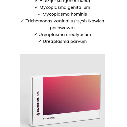
✓ Rzeżączka (gonorrhoea)
✓ Mycoplasma genitalium
✓ Mycoplasma hominis
✓ Trichomonas vaginalis (rzęsistkowica
pochwowa)
✓ Ureaplasma urealyticum
✓ Ureaplasma parvum