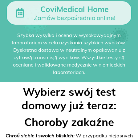
CoviMedical Home
Zamów bezpośrednio online!
Szybka wysyłka i ocena w wysokowydajnym
laboratorium w celu uzyskania szybkich wyników.
Dyskretna dostawa w neutralnym opakowaniu z
cyfrową transmisją wyników. Wszystkie testy są
oceniane i walidowane medycznie w niemieckich
laboratoriach.
Wybierz swój test
domowy już teraz:
Choroby zakaźne
Chroń siebie i swoich bliskich:
W przypadku niejasnych