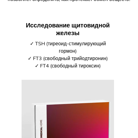
Исследование щитовидной
железы
✓ TSH (тиреоид-стимулирующий
гормон)
✓ FT3 (свободный трийодтиронин)
✓ FT4 (свободный тироксин)