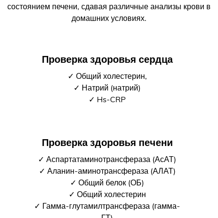
состоянием печени, сдавая различные анализы крови в
домашних условиях.
Проверка здоровья сердца
✓ Общий холестерин,
✓ Натрий (натрий)
✓ Hs-CRP
Проверка здоровья печени
✓ Аспартатаминотрансфераза (АсАТ)
✓ Аланин-аминотрансфераза (АЛАТ)
✓ Общий белок (ОБ)
✓ Общий холестерин
✓ Гамма-глутамилтрансфераза (гамма-
ГТ)