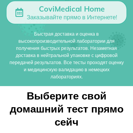
CoviMedical Home
Заказывайте прямо в Интернете!
Быстрая доставка и оценка в
высокопроизводительной лаборатории для
получения быстрых результатов. Незаметная
доставка в нейтральной упаковке с цифровой
передачей результатов. Все тесты проходят оценку
и медицинскую валидацию в немецких
лабораториях.
Выберите свой
домашний тест прямо
сейч