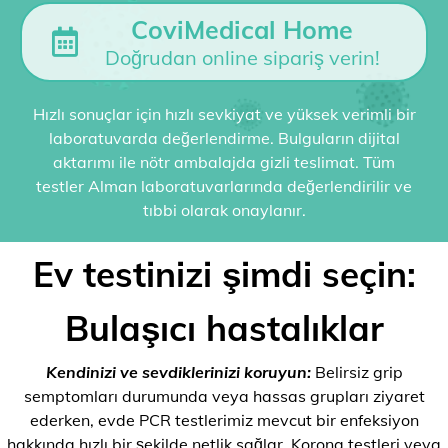
CoviMedical Home
Doğrudan online sipariş verin!
Hızlı sonuçlar için hızlı sevkiyat ve yüksek verimli bir
laboratuvarda değerlendirme. Bulguların dijital
aktarımı ile nötr ambalajda gizli teslimat. Tüm
testler Alman laboratuvarlarında değerlendirilir ve
tıbbi olarak onaylanır.
Ev testinizi şimdi seçin:
Bulaşıcı hastalıklar
Kendinizi ve sevdiklerinizi koruyun:
Belirsiz grip
semptomları durumunda veya hassas grupları ziyaret
ederken, evde PCR testlerimiz mevcut bir enfeksiyon
hakkında hızlı bir şekilde netlik sağlar. Korona testleri veya