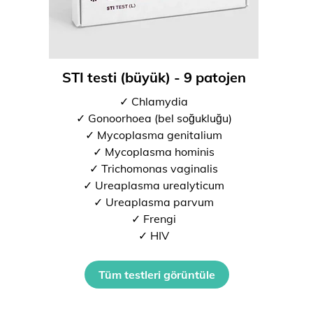
STI testi (büyük) - 9 patojen
✓ Chlamydia
✓ Gonoorhoea (bel soğukluğu)
✓ Mycoplasma genitalium
✓ Mycoplasma hominis
✓ Trichomonas vaginalis
✓ Ureaplasma urealyticum
✓ Ureaplasma parvum
✓ Frengi
✓ HIV
Tüm testleri görüntüle