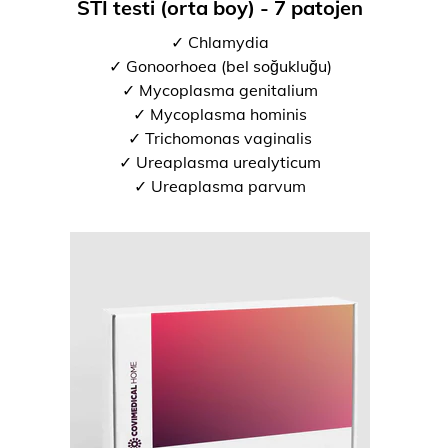
STI testi (orta boy) - 7 patojen
✓ Chlamydia
✓ Gonoorhoea (bel soğukluğu)
✓ Mycoplasma genitalium
✓ Mycoplasma hominis
✓ Trichomonas vaginalis
✓ Ureaplasma urealyticum
✓ Ureaplasma parvum