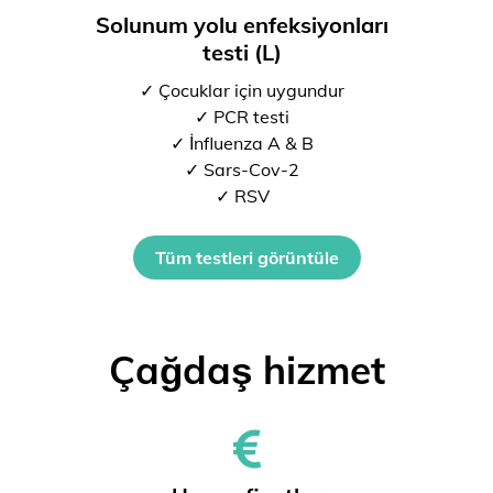
Solunum yolu enfeksiyonları
testi (L)
✓ Çocuklar için uygundur
✓ PCR testi
✓ İnfluenza A & B
✓ Sars-Cov-2
✓ RSV
Tüm testleri görüntüle
Çağdaş hizmet