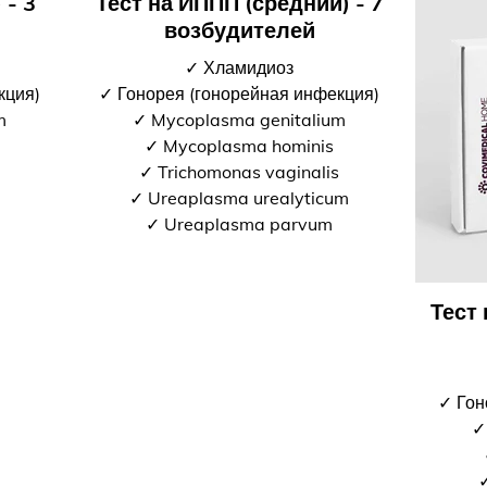
 - 3
Тест на ИППП (средний) - 7
возбудителей
✓ Хламидиоз
кция)
✓ Гонорея (гонорейная инфекция)
m
✓ Mycoplasma genitalium
✓ Mycoplasma hominis
✓ Trichomonas vaginalis
✓ Ureaplasma urealyticum
✓ Ureaplasma parvum
Тест
✓ Гон
✓
✓