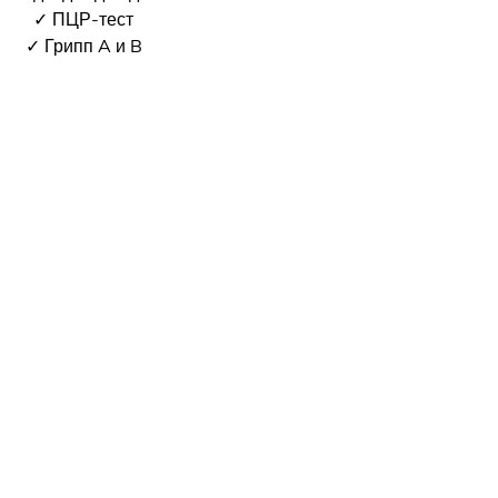
✓ ПЦР-тест
✓ Грипп A и B