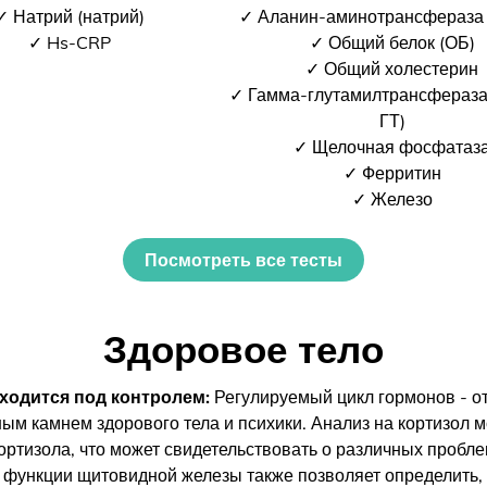
✓ Натрий (натрий)
✓ Аланин-аминотрансфераза
✓ Hs-CRP
✓ Общий белок (ОБ)
✓ Общий холестерин
✓ Гамма-глутамилтрансфераза
ГТ)
✓ Щелочная фосфатаз
✓ Ферритин
✓ Железо
Посмотреть все тесты
Здоровое тело
ходится под контролем:
Регулируемый цикл гормонов - о
ным камнем здорового тела и психики. Анализ на кортизол м
ртизола, что может свидетельствовать о различных пробле
 функции щитовидной железы также позволяет определить, 