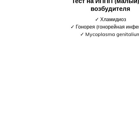
Тест на ИППП (малый)
возбудителя
✓ Хламидиоз
✓ Гонорея (гонорейная инфе
✓ Mycoplasma genitaliu