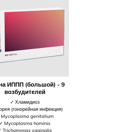
 на ИППП (большой) - 9
возбудителей
✓ Хламидиоз
орея (гонорейная инфекция)
 Mycoplasma genitalium
✓ Mycoplasma hominis
 Trichomonas vaginalis