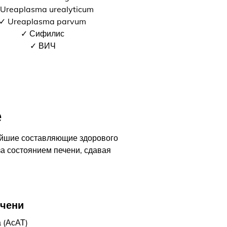
Ureaplasma urealyticum
✓ Ureaplasma parvum
✓ Сифилис
✓ ВИЧ
е
ейшие составляющие здорового
за состоянием печени, сдавая
ечени
 (АсАТ)