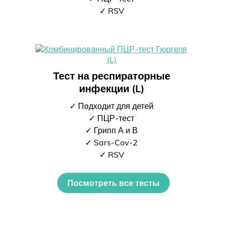
✓ RSV
Тест на респираторные
инфекции (L)
✓ Подходит для детей
✓ ПЦР-тест
✓ Грипп А и В
✓ Sars-Cov-2
✓ RSV
Посмотреть все тесты