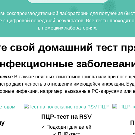
в высокопроизводительной лаборатории для получения быст
е с цифровой передачей результатов. Все тесты проходят
в немецких лабораториях.
е свой домашний тест пр
нфекционные заболеван
зких:
В случае неясных симптомов гриппа или при посеще
тро дают ясность в отношении имеющейся инфекции. Будь 
торные инфекции, например, вызванные РС-вирусами или в
ПЦР-тест на RSV
ну
П
✓ Подходит для детей
✓ ПЦР-тест