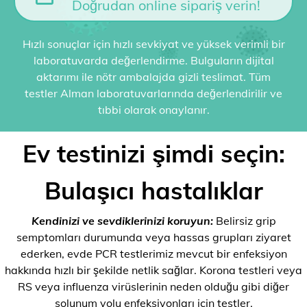
Doğrudan online sipariş verin!
Hızlı sonuçlar için hızlı sevkiyat ve yüksek verimli bir
laboratuvarda değerlendirme. Bulguların dijital
aktarımı ile nötr ambalajda gizli teslimat. Tüm
testler Alman laboratuvarlarında değerlendirilir ve
tıbbi olarak onaylanır.
Ev testinizi şimdi seçin:
Bulaşıcı hastalıklar
Kendinizi ve sevdiklerinizi koruyun:
Belirsiz grip
semptomları durumunda veya hassas grupları ziyaret
ederken, evde PCR testlerimiz mevcut bir enfeksiyon
hakkında hızlı bir şekilde netlik sağlar. Korona testleri veya
RS veya influenza virüslerinin neden olduğu gibi diğer
solunum yolu enfeksiyonları için testler.