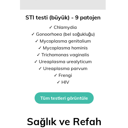
STI testi (büyük) - 9 patojen
✓ Chlamydia
✓ Gonoorhoea (bel soğukluğu)
✓ Mycoplasma genitalium
✓ Mycoplasma hominis
✓ Trichomonas vaginalis
✓ Ureaplasma urealyticum
✓ Ureaplasma parvum
✓ Frengi
✓ HIV
Tüm testleri görüntüle
Sağlık ve Refah