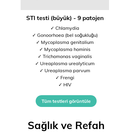
STI testi (büyük) - 9 patojen
✓ Chlamydia
✓ Gonoorhoea (bel soğukluğu)
✓ Mycoplasma genitalium
✓ Mycoplasma hominis
✓ Trichomonas vaginalis
✓ Ureaplasma urealyticum
✓ Ureaplasma parvum
✓ Frengi
✓ HIV
Tüm testleri görüntüle
Sağlık ve Refah