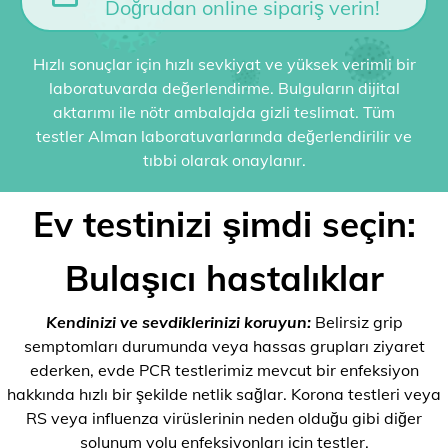
Doğrudan online sipariş verin!
Hızlı sonuçlar için hızlı sevkiyat ve yüksek verimli bir
laboratuvarda değerlendirme. Bulguların dijital
aktarımı ile nötr ambalajda gizli teslimat. Tüm
testler Alman laboratuvarlarında değerlendirilir ve
tıbbi olarak onaylanır.
Ev testinizi şimdi seçin:
Bulaşıcı hastalıklar
Kendinizi ve sevdiklerinizi koruyun:
Belirsiz grip
semptomları durumunda veya hassas grupları ziyaret
ederken, evde PCR testlerimiz mevcut bir enfeksiyon
hakkında hızlı bir şekilde netlik sağlar. Korona testleri veya
RS veya influenza virüslerinin neden olduğu gibi diğer
solunum yolu enfeksiyonları için testler.