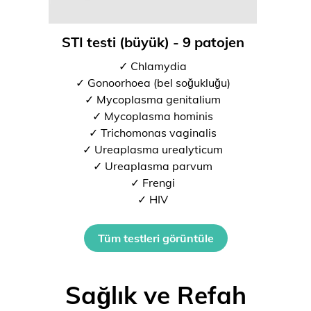
STI testi (büyük) - 9 patojen
✓ Chlamydia
✓ Gonoorhoea (bel soğukluğu)
✓ Mycoplasma genitalium
✓ Mycoplasma hominis
✓ Trichomonas vaginalis
✓ Ureaplasma urealyticum
✓ Ureaplasma parvum
✓ Frengi
✓ HIV
Tüm testleri görüntüle
Sağlık ve Refah