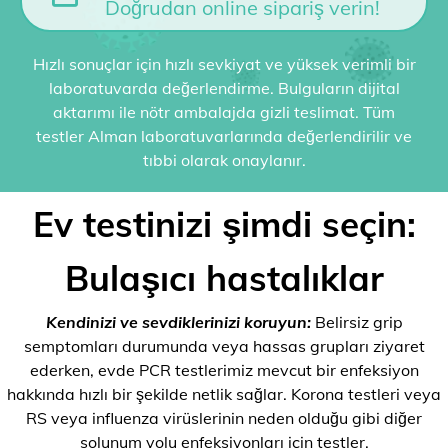
Doğrudan online sipariş verin!
Hızlı sonuçlar için hızlı sevkiyat ve yüksek verimli bir
laboratuvarda değerlendirme. Bulguların dijital
aktarımı ile nötr ambalajda gizli teslimat. Tüm
testler Alman laboratuvarlarında değerlendirilir ve
tıbbi olarak onaylanır.
Ev testinizi şimdi seçin:
Bulaşıcı hastalıklar
Kendinizi ve sevdiklerinizi koruyun:
Belirsiz grip
semptomları durumunda veya hassas grupları ziyaret
ederken, evde PCR testlerimiz mevcut bir enfeksiyon
hakkında hızlı bir şekilde netlik sağlar. Korona testleri veya
RS veya influenza virüslerinin neden olduğu gibi diğer
solunum yolu enfeksiyonları için testler.