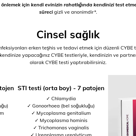
rı önlemek için kendi evinizin rahatlığında kendinizi test e
süreci
gizli ve anonimdir*.
Cinsel sağlık
nfeksiyonları erken teşhis ve tedavi etmek için düzenli CYBE t
 kendinize yapacağınız CYBE testleriyle, kendinizin ve partner
olarak CYBE testi yaptırabilirsiniz.
atojen
STI testi (orta boy) - 7 patojen
✓ Chlamydia
uğu)
✓ Gonoorhoea (bel soğukluğu)
um
✓ Mycoplasma genitalium
✓ Mycoplasma hominis
✓ Trichomonas vaginalis
✓ Ureaplasma urealyticum