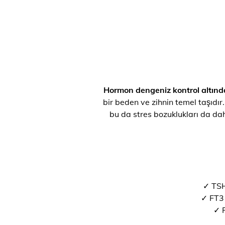
Hormon dengeniz kontrol altınd
bir beden ve zihnin temel taşıdır.
bu da stres bozuklukları da dah
✓ TSH
✓ FT3 
✓ F