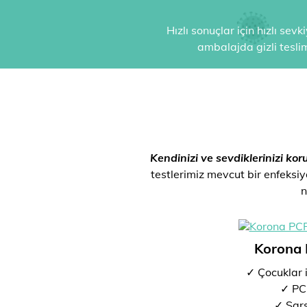
Hızlı sonuçlar için hızlı sev
ambalajda gizli tesli
Kendinizi ve sevdiklerinizi kor
testlerimiz mevcut bir enfeksiyo
n
Korona 
✓ Çocuklar 
✓ PCR
✓ Sar