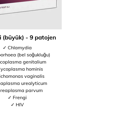
i (büyük) - 9 patojen
✓ Chlamydia
orhoea (bel soğukluğu)
coplasma genitalium
ycoplasma hominis
ichomonas vaginalis
aplasma urealyticum
reaplasma parvum
✓ Frengi
✓ HIV