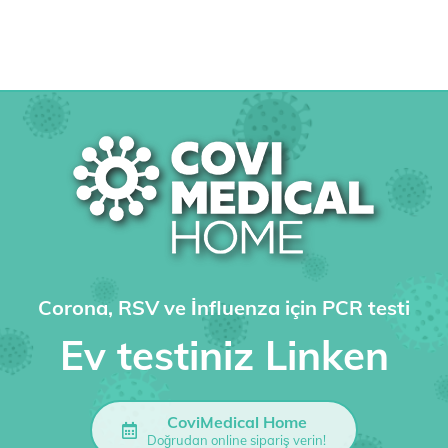
Corona, RSV ve İnfluenza için PCR testi
Ev testiniz Linken
CoviMedical Home
Doğrudan online sipariş verin!