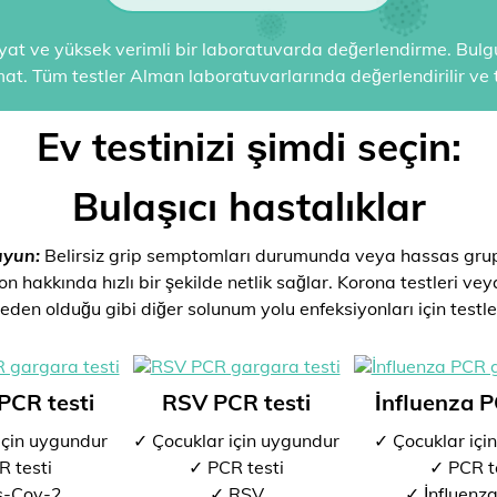
kiyat ve yüksek verimli bir laboratuvarda değerlendirme. Bulgul
mat. Tüm testler Alman laboratuvarlarında değerlendirilir ve t
Ev testinizi şimdi seçin:
Bulaşıcı hastalıklar
uyun:
Belirsiz grip semptomları durumunda veya hassas grup
n hakkında hızlı bir şekilde netlik sağlar. Korona testleri ve
eden olduğu gibi diğer solunum yolu enfeksiyonları için testle
PCR testi
RSV PCR testi
İnfluenza P
için uygundur
✓ Çocuklar için uygundur
✓ Çocuklar içi
 testi
✓ PCR testi
✓ PCR t
s-Cov-2
✓ RSV
✓ İnfluenz