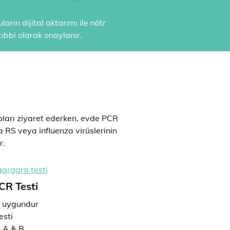
arın dijital aktarımı ile nötr
ıbbi olarak onaylanır.
ları ziyaret ederken, evde PCR
ya RS veya influenza virüslerinin
r.
CR Testi
n uygundur
esti
a A & B