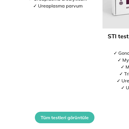
✓ Ureaplasma parvum
STI test
✓ Gono
✓ My
✓ M
✓ Tr
✓ Ure
✓ U
Tüm testleri görüntüle