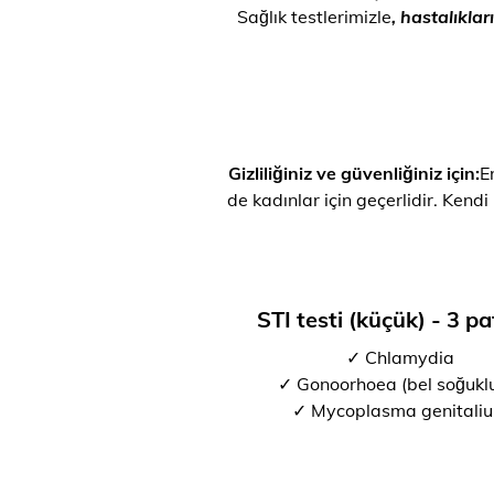
Sağlık testlerimizle
, hastalıkla
Gizliliğiniz ve güvenliğiniz için:
E
de kadınlar için geçerlidir. Kendi
STI testi (küçük) - 3 p
✓ Chlamydia
✓ Gonoorhoea (bel soğukl
✓ Mycoplasma genitali