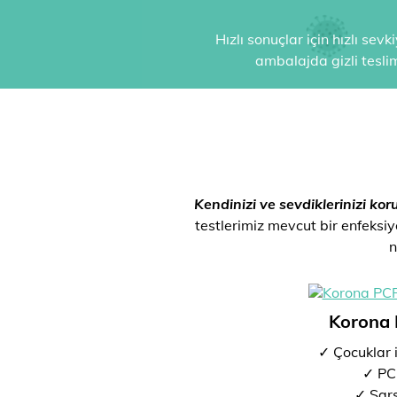
Hızlı sonuçlar için hızlı sev
ambalajda gizli tesli
Kendinizi ve sevdiklerinizi kor
testlerimiz mevcut bir enfeksiyo
n
Korona 
✓ Çocuklar 
✓ PCR
✓ Sar