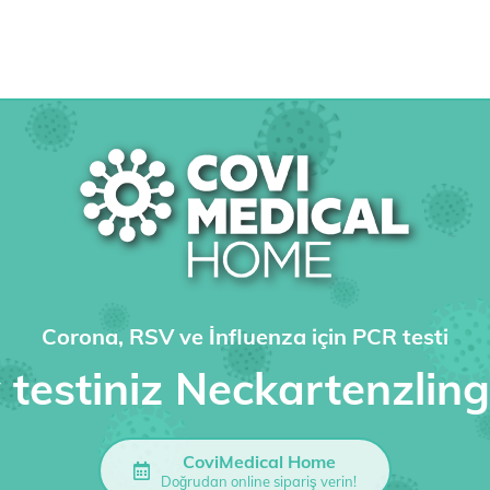
Corona, RSV ve İnfluenza için PCR testi
 testiniz Neckartenzlin
CoviMedical Home
Doğrudan online sipariş verin!