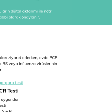
arın dijital aktarımı ile nötr
ıbbi olarak onaylanır.
ları ziyaret ederken, evde PCR
ya RS veya influenza virüslerinin
r.
CR Testi
n uygundur
esti
a A & B