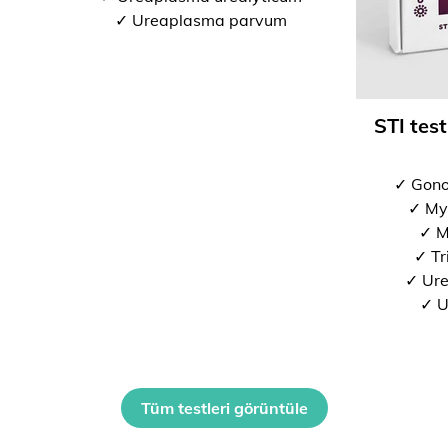
✓ Ureaplasma parvum
STI test
✓ Gono
✓ My
✓ M
✓ Tr
✓ Ure
✓ U
Tüm testleri görüntüle