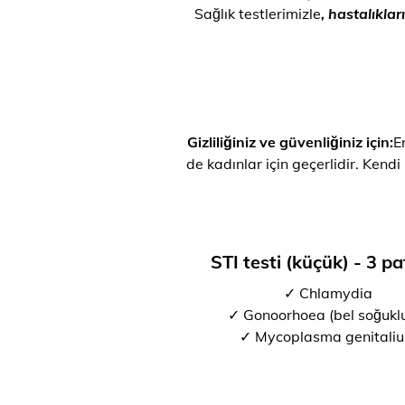
Sağlık testlerimizle
, hastalıkla
Gizliliğiniz ve güvenliğiniz için:
E
de kadınlar için geçerlidir. Kendi
STI testi (küçük) - 3 p
✓ Chlamydia
✓ Gonoorhoea (bel soğukl
✓ Mycoplasma genitali