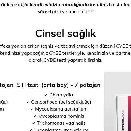
rı önlemek için kendi evinizin rahatlığında kendinizi test e
süreci
gizli ve anonimdir*.
Cinsel sağlık
nfeksiyonları erken teşhis ve tedavi etmek için düzenli CYBE t
 kendinize yapacağınız CYBE testleriyle, kendinizin ve partner
olarak CYBE testi yaptırabilirsiniz.
atojen
STI testi (orta boy) - 7 patojen
✓ Chlamydia
uğu)
✓ Gonoorhoea (bel soğukluğu)
um
✓ Mycoplasma genitalium
✓ Mycoplasma hominis
✓ Trichomonas vaginalis
✓ Ureaplasma urealyticum