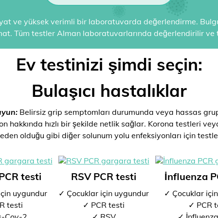
kiyat ve yüksek verimli bir laboratuvarda değerlendirme. Bulgul
mat. Tüm testler Alman laboratuvarlarında değerlendirilir ve t
Ev testinizi şimdi seçin:
Bulaşıcı hastalıklar
uyun:
Belirsiz grip semptomları durumunda veya hassas grup
n hakkında hızlı bir şekilde netlik sağlar. Korona testleri ve
eden olduğu gibi diğer solunum yolu enfeksiyonları için testle
PCR testi
RSV PCR testi
İnfluenza P
için uygundur
✓ Çocuklar için uygundur
✓ Çocuklar içi
 testi
✓ PCR testi
✓ PCR t
s-Cov-2
✓ RSV
✓ İnfluenz