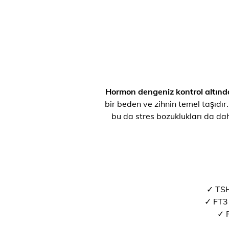
Hormon dengeniz kontrol altınd
bir beden ve zihnin temel taşıdır.
bu da stres bozuklukları da dah
✓ TSH
✓ FT3 
✓ F