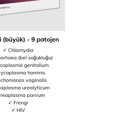
i (büyük) - 9 patojen
✓ Chlamydia
orhoea (bel soğukluğu)
coplasma genitalium
ycoplasma hominis
ichomonas vaginalis
aplasma urealyticum
reaplasma parvum
✓ Frengi
✓ HIV