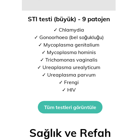
STI testi (büyük) - 9 patojen
✓ Chlamydia
✓ Gonoorhoea (bel soğukluğu)
✓ Mycoplasma genitalium
✓ Mycoplasma hominis
✓ Trichomonas vaginalis
✓ Ureaplasma urealyticum
✓ Ureaplasma parvum
✓ Frengi
✓ HIV
Tüm testleri görüntüle
Sağlık ve Refah