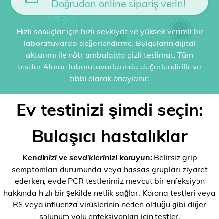
Doğrudan online sipariş verin!
Hızlı sonuçlar için hızlı sevkiyat ve yüksek verimli bir
laboratuvarda değerlendirme. Bulguların dijital
aktarımı ile nötr ambalajda gizli teslimat. Tüm
testler Alman laboratuvarlarında değerlendirilir ve
tıbbi olarak onaylanır.
Ev testinizi şimdi seçin:
Bulaşıcı hastalıklar
Kendinizi ve sevdiklerinizi koruyun:
Belirsiz grip
semptomları durumunda veya hassas grupları ziyaret
ederken, evde PCR testlerimiz mevcut bir enfeksiyon
hakkında hızlı bir şekilde netlik sağlar. Korona testleri veya
RS veya influenza virüslerinin neden olduğu gibi diğer
solunum yolu enfeksiyonları için testler.