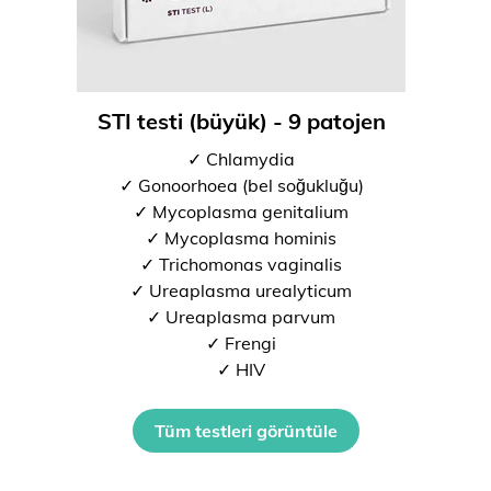
STI testi (büyük) - 9 patojen
✓ Chlamydia
✓ Gonoorhoea (bel soğukluğu)
✓ Mycoplasma genitalium
✓ Mycoplasma hominis
✓ Trichomonas vaginalis
✓ Ureaplasma urealyticum
✓ Ureaplasma parvum
✓ Frengi
✓ HIV
Tüm testleri görüntüle