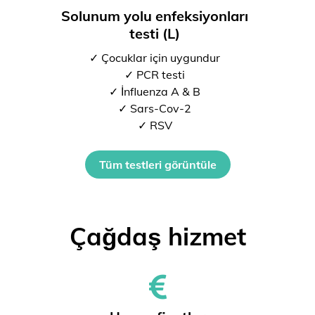
Solunum yolu enfeksiyonları
testi (L)
✓ Çocuklar için uygundur
✓ PCR testi
✓ İnfluenza A & B
✓ Sars-Cov-2
✓ RSV
Tüm testleri görüntüle
Çağdaş hizmet