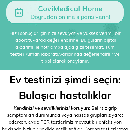
CoviMedical Home
Doğrudan online sipariş verin!
Hızlı sonuçlar için hızlı sevkiyat ve yüksek verimli bir
laboratuvarda değerlendirme. Bulguların dijital
aktarımı ile nötr ambalajda gizli teslimat. Tüm
testler Alman laboratuvarlarında değerlendirilir ve
tıbbi olarak onaylanır.
Ev testinizi şimdi seçin:
Bulaşıcı hastalıklar
Kendinizi ve sevdiklerinizi koruyun:
Belirsiz grip
semptomları durumunda veya hassas grupları ziyaret
ederken, evde PCR testlerimiz mevcut bir enfeksiyon
hakkında hızlı bir şekilde netlik sağlar. Korona testleri veya