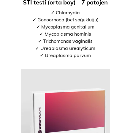
STI testi (orta boy) - 7 patojen
✓ Chlamydia
✓ Gonoorhoea (bel soğukluğu)
✓ Mycoplasma genitalium
✓ Mycoplasma hominis
✓ Trichomonas vaginalis
✓ Ureaplasma urealyticum
✓ Ureaplasma parvum