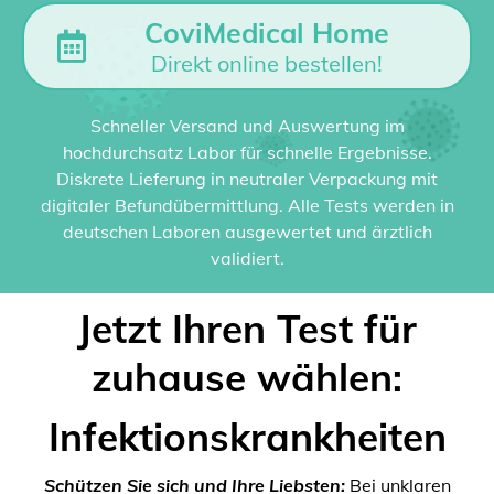
CoviMedical Home
Direkt online bestellen!
Schneller Versand und Auswertung im
hochdurchsatz Labor für schnelle Ergebnisse.
Diskrete Lieferung in neutraler Verpackung mit
digitaler Befundübermittlung. Alle Tests werden in
deutschen Laboren ausgewertet und ärztlich
validiert.
Jetzt Ihren Test für
zuhause wählen:
Infektionskrankheiten
Schützen Sie sich und Ihre Liebsten:
Bei unklaren