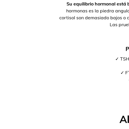
Su equilibrio hormonal está b
hormonas es la piedra angula
cortisol son demasiado bajos o d
Las prue
P
✓ TSH
✓ FT
A