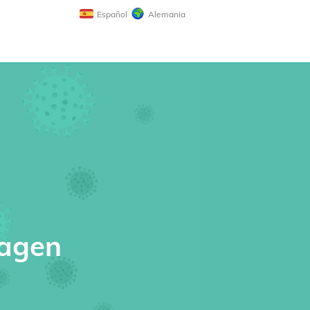
Español
Alemania
magen