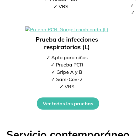
✓ 
✓ VRS
✓ 
Prueba de infecciones
respiratorias (L)
✓ Apto para niños
✓ Prueba PCR
✓ Gripe A y B
✓ Sars-Cov-2
✓ VRS
Ver todas las pruebas
Servicio contemporáneo