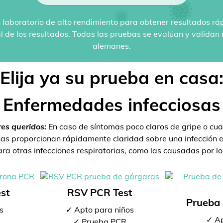
 laboratorio de alto rendimiento para obtener resultados rá
al de los resultados. Todas las pruebas se evalúan y valida
alemanes.
Elija ya su prueba en casa
Enfermedades infecciosas
res queridos:
En caso de síntomas poco claros de gripe o cua
s proporcionan rápidamente claridad sobre una infección ex
a otras infecciones respiratorias, como las causadas por los
st
RSV PCR Test
Prueba 
s
✓ Apto para niños
✓ Ap
✓ Prueba PCR