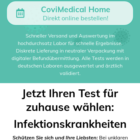
CoviMedical Home
Direkt online bestellen!
Schneller Versand und Auswertung im
hochdurchsatz Labor für schnelle Ergebnisse.
Diskrete Lieferung in neutraler Verpackung mit
digitaler Befundübermittlung. Alle Tests werden in
deutschen Laboren ausgewertet und ärztlich
validiert.
Jetzt Ihren Test für
zuhause wählen:
Infektionskrankheiten
Schützen Sie sich und Ihre Liebsten:
Bei unklaren