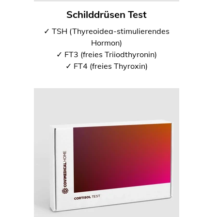
Schilddrüsen Test
✓ TSH (Thyreoidea-stimulierendes
Hormon)
✓ FT3 (freies Triiodthyronin)
✓ FT4 (freies Thyroxin)