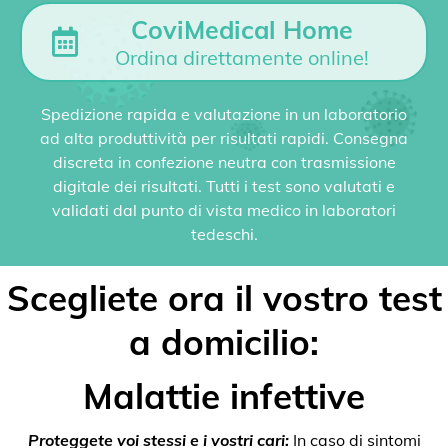
CoviMedical Home
Ordina direttamente online!
Spedizione rapida e valutazione in un laboratorio
ad alta produttività per risultati rapidi. Consegna
discreta in confezione neutra con trasmissione
digitale dei risultati. Tutti i test sono valutati e
validati dal punto di vista medico in laboratori
tedeschi.
Scegliete ora il vostro test
a domicilio:
Malattie infettive
Proteggete voi stessi e i vostri cari:
In caso di sintomi