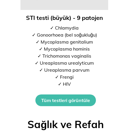
STI testi (büyük) - 9 patojen
✓ Chlamydia
✓ Gonoorhoea (bel soğukluğu)
✓ Mycoplasma genitalium
✓ Mycoplasma hominis
✓ Trichomonas vaginalis
✓ Ureaplasma urealyticum
✓ Ureaplasma parvum
✓ Frengi
✓ HIV
Tüm testleri görüntüle
Sağlık ve Refah