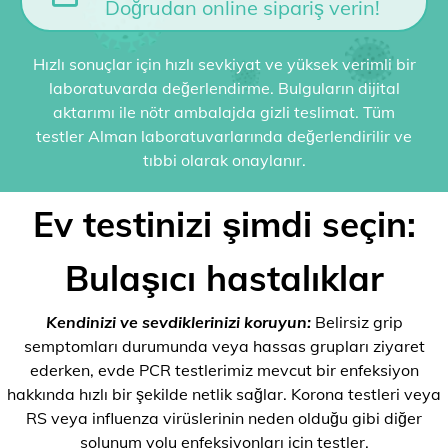
Doğrudan online sipariş verin!
Hızlı sonuçlar için hızlı sevkiyat ve yüksek verimli bir
laboratuvarda değerlendirme. Bulguların dijital
aktarımı ile nötr ambalajda gizli teslimat. Tüm
testler Alman laboratuvarlarında değerlendirilir ve
tıbbi olarak onaylanır.
Ev testinizi şimdi seçin:
Bulaşıcı hastalıklar
Kendinizi ve sevdiklerinizi koruyun:
Belirsiz grip
semptomları durumunda veya hassas grupları ziyaret
ederken, evde PCR testlerimiz mevcut bir enfeksiyon
hakkında hızlı bir şekilde netlik sağlar. Korona testleri veya
RS veya influenza virüslerinin neden olduğu gibi diğer
solunum yolu enfeksiyonları için testler.