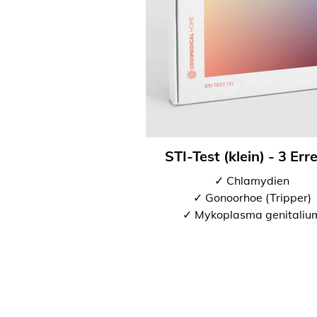
STI-Test (klein) - 3 Err
✓ Chlamydien
✓ Gonoorhoe (Tripper)
✓ Mykoplasma genitaliu