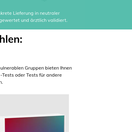
rete Lieferung in neutraler
ewertet und ärztlich validiert.
hlen:
ulnerablen Gruppen bieten Ihnen
a-Tests oder Tests für andere
n.