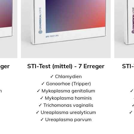
eger
STI-Test (mittel) - 7 Erreger
STI-
✓ Chlamydien
✓ Gonoorhoe (Tripper)
m
✓ Mykoplasma genitalium
✓
✓ Mykoplasma hominis
✓ Trichomonas vaginalis
✓
✓ Ureaplasma urealyticum
✓ 
✓ Ureaplasma parvum