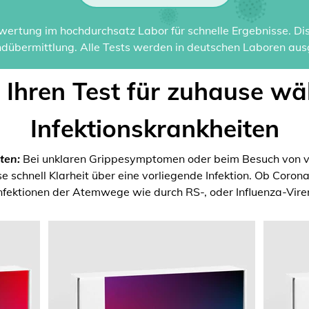
ertung im hochdurchsatz Labor für schnelle Ergebnisse. Disk
dübermittlung. Alle Tests werden in deutschen Laboren ausg
t Ihren Test für zuhause wä
Infektionskrankheiten
ten:
Bei unklaren Grippesymptomen oder beim Besuch von v
 schnell Klarheit über eine vorliegende Infektion. Ob Coron
nfektionen der Atemwege wie durch RS-, oder Influenza-Vire