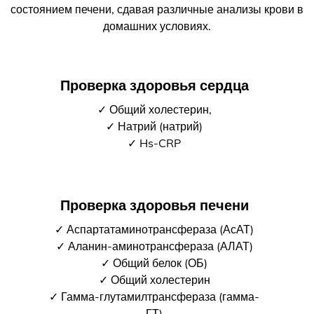
состоянием печени, сдавая различные анализы крови в
домашних условиях.
Проверка здоровья сердца
✓ Общий холестерин,
✓ Натрий (натрий)
✓ Hs-CRP
Проверка здоровья печени
✓ Аспартатаминотрансфераза (АсАТ)
✓ Аланин-аминотрансфераза (АЛАТ)
✓ Общий белок (ОБ)
✓ Общий холестерин
✓ Гамма-глутамилтрансфераза (гамма-
ГТ)