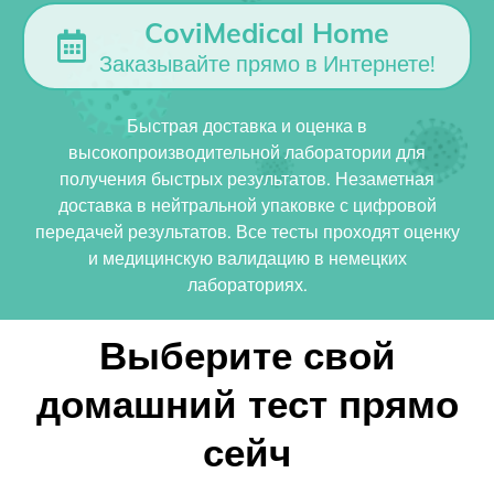
CoviMedical Home
Заказывайте прямо в Интернете!
Быстрая доставка и оценка в
высокопроизводительной лаборатории для
получения быстрых результатов. Незаметная
доставка в нейтральной упаковке с цифровой
передачей результатов. Все тесты проходят оценку
и медицинскую валидацию в немецких
лабораториях.
Выберите свой
домашний тест прямо
сейч