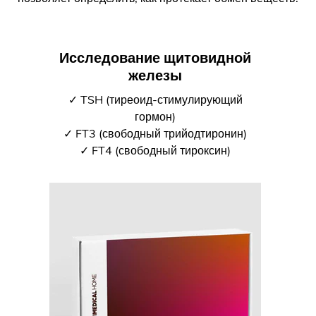
Исследование щитовидной
железы
✓ TSH (тиреоид-стимулирующий
гормон)
✓ FT3 (свободный трийодтиронин)
✓ FT4 (свободный тироксин)