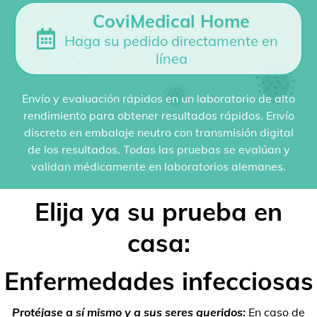
CoviMedical Home
Haga su pedido directamente en
línea
Envío y evaluación rápidos en un laboratorio de alto
rendimiento para obtener resultados rápidos. Envío
discreto en embalaje neutro con transmisión digital
de los resultados. Todas las pruebas se evalúan y
validan médicamente en laboratorios alemanes.
Elija ya su prueba en
casa:
Enfermedades infecciosas
Protéjase a sí mismo y a sus seres queridos:
En caso de