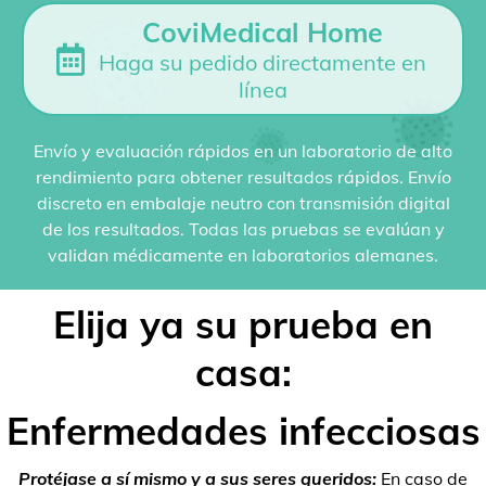
CoviMedical Home
Haga su pedido directamente en
línea
Envío y evaluación rápidos en un laboratorio de alto
rendimiento para obtener resultados rápidos. Envío
discreto en embalaje neutro con transmisión digital
de los resultados. Todas las pruebas se evalúan y
validan médicamente en laboratorios alemanes.
Elija ya su prueba en
casa:
Enfermedades infecciosas
Protéjase a sí mismo y a sus seres queridos:
En caso de