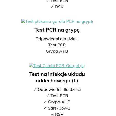
✓ Test PCR
✓ RSV
Test PCR na grypę
Odpowiedni dla dzieci
Test PCR
Grypa A i B
Test na infekcje układu
oddechowego (L)
✓ Odpowiedni dla dzieci
✓ Test PCR
✓ Grypa A i B
✓ Sars-Cov-2
✓ RSV