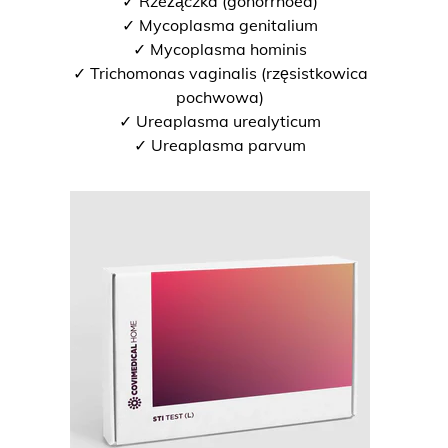
✓ Rzeżączka (gonorrhoea)
✓ Mycoplasma genitalium
✓ Mycoplasma hominis
✓ Trichomonas vaginalis (rzęsistkowica
pochwowa)
✓ Ureaplasma urealyticum
✓ Ureaplasma parvum