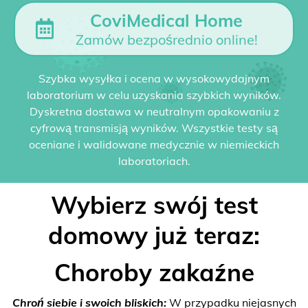
CoviMedical Home
Zamów bezpośrednio online!
Szybka wysyłka i ocena w wysokowydajnym
laboratorium w celu uzyskania szybkich wyników.
Dyskretna dostawa w neutralnym opakowaniu z
cyfrową transmisją wyników. Wszystkie testy są
oceniane i walidowane medycznie w niemieckich
laboratoriach.
Wybierz swój test
domowy już teraz:
Choroby zakaźne
Chroń siebie i swoich bliskich:
W przypadku niejasnych