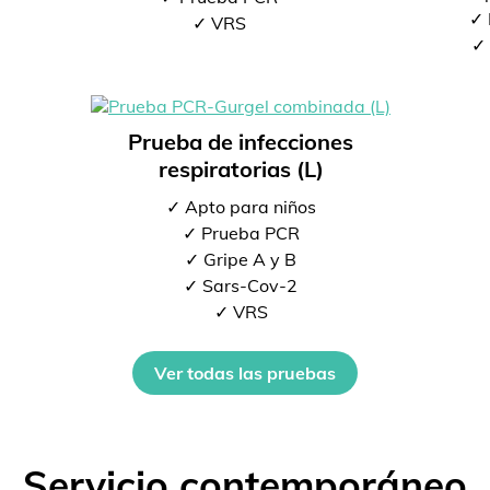
✓ 
✓ VRS
✓ 
Prueba de infecciones
respiratorias (L)
✓ Apto para niños
✓ Prueba PCR
✓ Gripe A y B
✓ Sars-Cov-2
✓ VRS
Ver todas las pruebas
Servicio contemporáneo