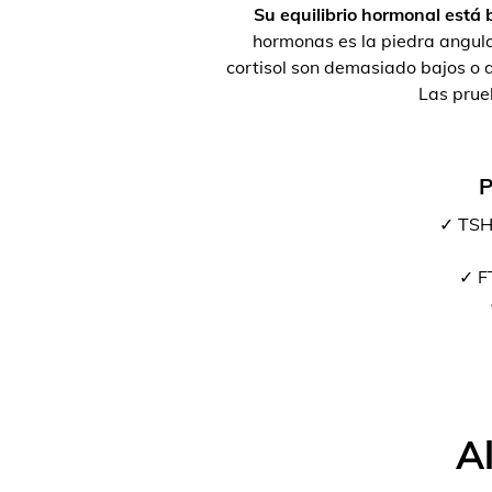
Su equilibrio hormonal está b
hormonas es la piedra angula
cortisol son demasiado bajos o d
Las prue
P
✓ TSH
✓ FT
A