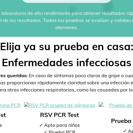
 laboratorio de alto rendimiento para obtener resultados rá
al de los resultados. Todas las pruebas se evalúan y valida
alemanes.
Elija ya su prueba en casa
Enfermedades infecciosas
res queridos:
En caso de síntomas poco claros de gripe o cua
s proporcionan rápidamente claridad sobre una infección ex
a otras infecciones respiratorias, como las causadas por los
st
RSV PCR Test
Prueba 
s
✓ Apto para niños
✓ Ap
✓ Prueba PCR