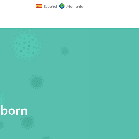
Español
Alemania
rborn