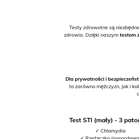
Testy zdrowotne są niezbędn
zdrowia. Dzięki naszym
testom 
Dla prywatności i bezpieczeńs
to zarówno mężczyzn, jak i ko
Test STI (mały) - 3 pat
✓ Chlamydia
✓ Rzeżączka (gonorrhoea