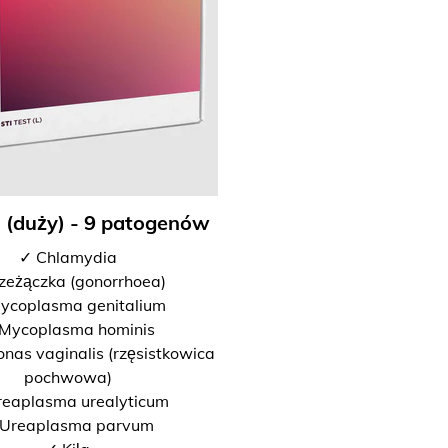
I (duży) - 9 patogenów
✓ Chlamydia
zeżączka (gonorrhoea)
ycoplasma genitalium
Mycoplasma hominis
nas vaginalis (rzęsistkowica
pochwowa)
reaplasma urealyticum
Ureaplasma parvum