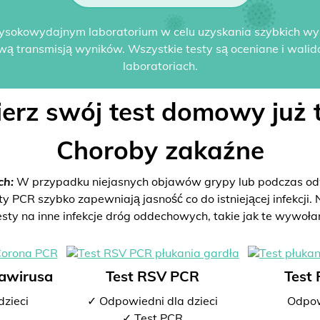
ysokowydajnym laboratorium w celu uzyskania szybkich w
wą transmisją wyników. Wszystkie testy są oceniane i wali
laboratoriach.
erz swój test domowy już t
Choroby zakaźne
ch:
W przypadku niejasnych objawów grypy lub podczas odw
PCR szybko zapewniają jasność co do istniejącej infekcji. N
esty na inne infekcje dróg oddechowych, takie jak te wywoła
nawirusa
Test RSV PCR
Test
dzieci
✓ Odpowiedni dla dzieci
Odpow
✓ Test PCR