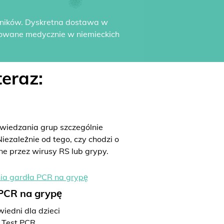
yników. Dyskretna dostawa w
dowane medycznie w niemieckich
eraz:
iedzania grup szczególnie
iezależnie od tego, czy chodzi o
ne przez wirusy RS lub grypy.
 PCR na grypę
iedni dla dzieci
Test PCR