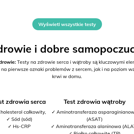
Wyświetl wszystkie testy
drowie i dobre samopoczuc
drowie:
Testy na zdrowie serca i wątroby są kluczowymi el
 na pierwsze oznaki problemów z sercem, jak i na poziom w
krwi w domu.
st zdrowia serca
Test zdrowia wątroby
holesterol całkowity,
✓ Aminotransferaza asparaginiano
✓ Sód (sód)
(ASAT)
✓ Hs-CRP
✓ Aminotransferaza alaninowa (ALA
✓ Białko całkowite (TP)