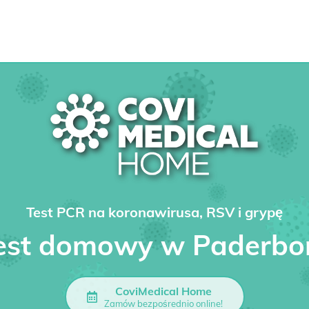
Test PCR na koronawirusa, RSV i grypę
est domowy w Paderbo
CoviMedical Home
Zamów bezpośrednio online!