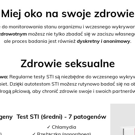
Miej oko na swoje zdrowie
e do monitorowania stanu organizmu i wczesnego wykrywani
zdrowotnym
możesz nie tylko zbadać się w zaciszu własne
ale proces badania jest również
dyskretny i anonimowy
.
Zdrowie seksualne
twa:
Regularne testy STI są niezbędne do wczesnego wykrywan
biet. Dzięki autotestom STI możesz rutynowo badać się na o
drogą płciową, aby chronić zdrowie swoje i swoich partnerów
ogeny
Test STI (średni) - 7 patogenów
✓ Chlamydia
)
✓ Rzeżączka (gonorrhoea)