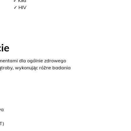
✓ Kiła
✓ HIV
ie
ementami dla ogólnie zdrowego
ątroby, wykonując różne badania
wa
T)