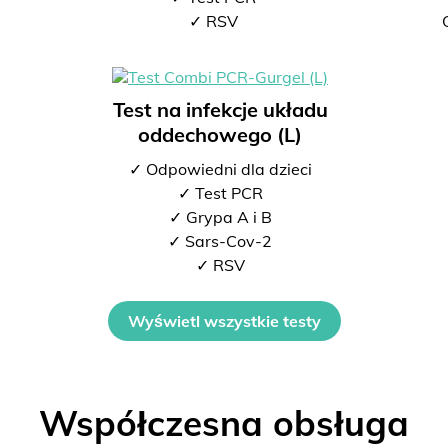
2
✓ RSV
Test na infekcje układu
oddechowego (L)
✓ Odpowiedni dla dzieci
✓ Test PCR
✓ Grypa A i B
✓ Sars-Cov-2
✓ RSV
Wyświetl wszystkie testy
Współczesna obsługa