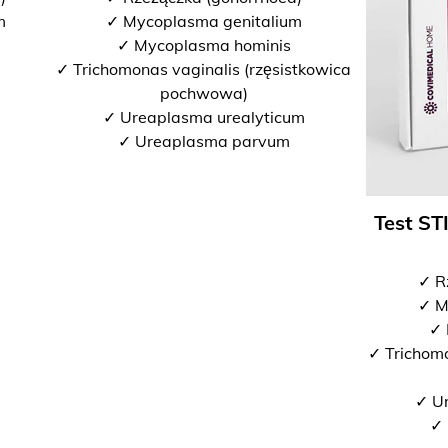
m
✓ Mycoplasma genitalium
✓ Mycoplasma hominis
✓ Trichomonas vaginalis (rzęsistkowica
pochwowa)
✓ Ureaplasma urealyticum
✓ Ureaplasma parvum
Test ST
✓ R
✓ M
✓ 
✓ Trichomo
✓ U
✓ 