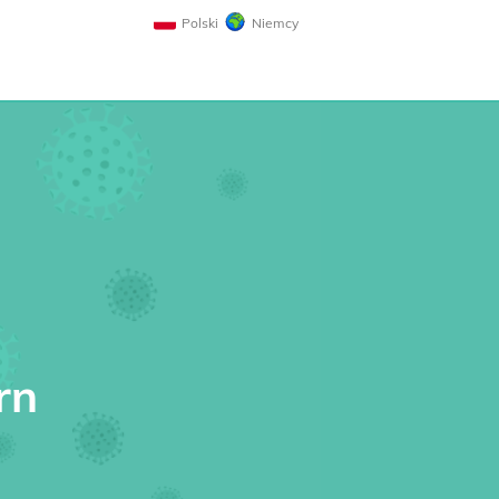
Polski
Niemcy
rn