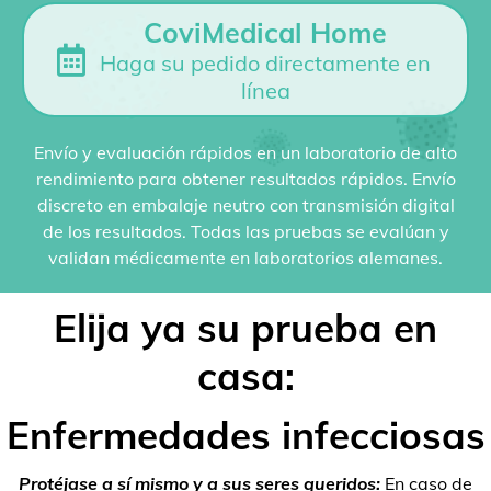
CoviMedical Home
Haga su pedido directamente en
línea
Envío y evaluación rápidos en un laboratorio de alto
rendimiento para obtener resultados rápidos. Envío
discreto en embalaje neutro con transmisión digital
de los resultados. Todas las pruebas se evalúan y
validan médicamente en laboratorios alemanes.
Elija ya su prueba en
casa:
Enfermedades infecciosas
Protéjase a sí mismo y a sus seres queridos:
En caso de