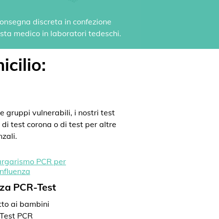
 Consegna discreta in confezione
vista medico in laboratori tedeschi.
icilio:
 gruppi vulnerabili, i nostri test
di test corona o di test per altre
zali.
nza PCR-Test
to ai bambini
Test PCR