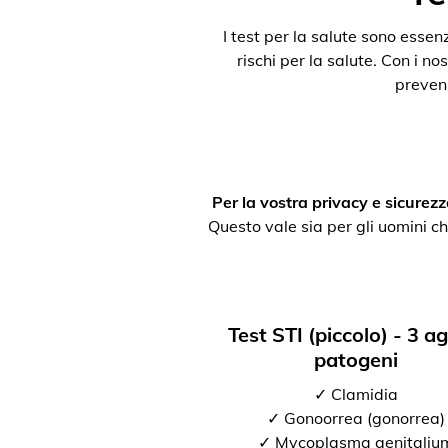
I test per la salute sono esse
rischi per la salute. Con i nos
preveni
Per la vostra privacy e sicurezz
Questo vale sia per gli uomini ch
Test STI (piccolo) - 3 a
patogeni
✓ Clamidia
✓ Gonoorrea (gonorrea)
✓ Mycoplasma genitaliu