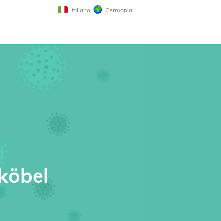
Italiano
Germania
hköbel