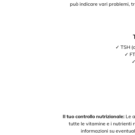
può indicare vari problemi, t
✓ TSH (o
✓ FT3
✓
Il tuo controllo nutrizionale:
Le a
tutte le vitamine e i nutrienti
informazioni su eventual