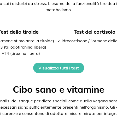
ra cui i disturbi da stress. L'esame della funzionalità tiroide
metabolismo.
Test della tiroide
Test del cortisolo
rmone stimolante la tiroide)
✓ Idrocortisone / "ormone dello
 (triiodotironina libera)
 FT4 (tiroxina libera)
Visualizza tutti i test
Cibo sano e vitamine
nalisi del sangue per diete speciali come quella vegana son
 necessari siano sufficientemente presenti nell'organismo. Gli
i carenze e consentono di adottare misure mirate per integra