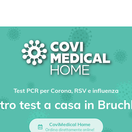
Test PCR per Corona, RSV e influenza
stro test a casa in Bruc
CoviMedical Home
Ordina direttamente online!