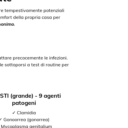
uare tempestivamente potenziali
comfort della propria casa per
anonimo
.
attare precocemente le infezioni.
e sottoporsi a test di routine per
 STI (grande) - 9 agenti
patogeni
✓ Clamidia
✓ Gonoorrea (gonorrea)
 Mycoplasma genitalium