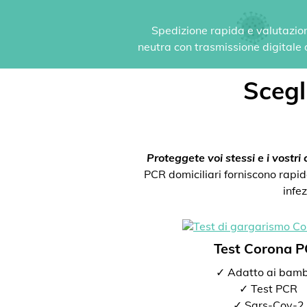
Spedizione rapida e valutazione
neutra con trasmissione digitale de
Scegli
Proteggete voi stessi e i vostri c
PCR domiciliari forniscono rapida
infe
Test Corona 
✓ Adatto ai bamb
✓ Test PCR
✓ Sars-Cov-2