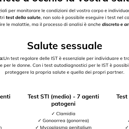
nziali per monitorare le condizioni del vostro corpo e individ
tri
test della salute
, non solo è possibile eseguire i test nel 
re le malattie, ma il processo di analisi è anche
discreto e 
Salute sessuale
a:
Un test regolare delle IST è essenziale per individuare e tr
e per le donne. Con i test autodiagnostici per le IST è possibil
proteggere la propria salute e quella dei propri partner.
genti
Test STI (medio) - 7 agenti
Test
patogeni
✓ Clamidia
✓ Gonoorrea (gonorrea)
m
✓ Mycoplasma genitalium
✓