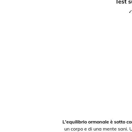
Test s
✓
L'equilibrio ormonale è sotto con
un corpo e di una mente sani. Un