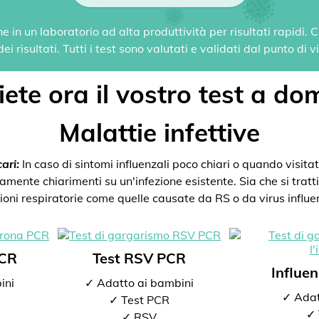
 in un laboratorio ad alta produttività per risultati rapidi.
i risultati. Tutti i test sono valutati e validati dal punto di 
ete ora il vostro test a dom
Malattie infettive
ari:
In caso di sintomi influenzali poco chiari o quando visitate
mente chiarimenti su un'infezione esistente. Sia che si tratti 
zioni respiratorie come quelle causate da RS o da virus influen
PCR
Test RSV PCR
Influe
ini
✓ Adatto ai bambini
✓ Adat
✓ Test PCR
✓ 
✓ RSV