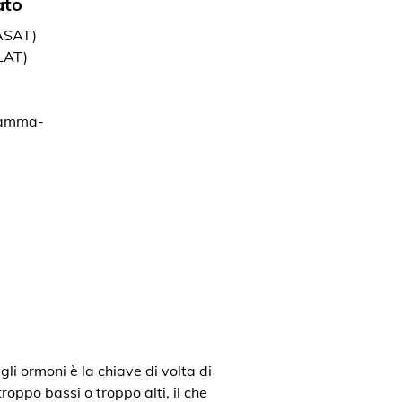
ato
(ASAT)
LAT)
gamma-
gli ormoni è la chiave di volta di
roppo bassi o troppo alti, il che