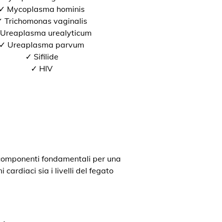
✓ Mycoplasma hominis
 Trichomonas vaginalis
Ureaplasma urealyticum
✓ Ureaplasma parvum
✓ Sifilide
✓ HIV
o componenti fondamentali per una
cardiaci sia i livelli del fegato