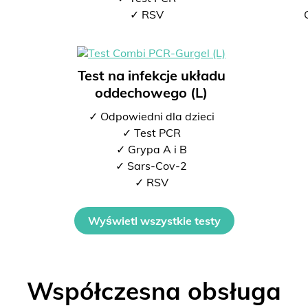
2
✓ RSV
Test na infekcje układu
oddechowego (L)
✓ Odpowiedni dla dzieci
✓ Test PCR
✓ Grypa A i B
✓ Sars-Cov-2
✓ RSV
Wyświetl wszystkie testy
Współczesna obsługa