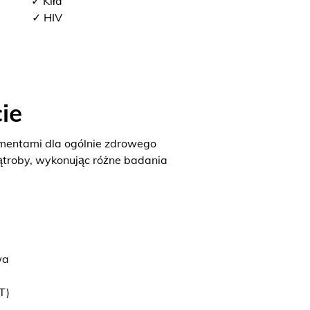
✓ Kiła
✓ HIV
ie
ementami dla ogólnie zdrowego
ątroby, wykonując różne badania
wa
T)