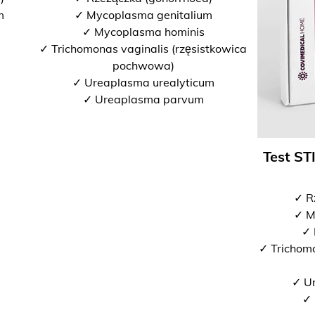
m
✓ Mycoplasma genitalium
✓ Mycoplasma hominis
✓ Trichomonas vaginalis (rzęsistkowica
pochwowa)
✓ Ureaplasma urealyticum
✓ Ureaplasma parvum
Test ST
✓ R
✓ M
✓ 
✓ Trichomo
✓ U
✓ 