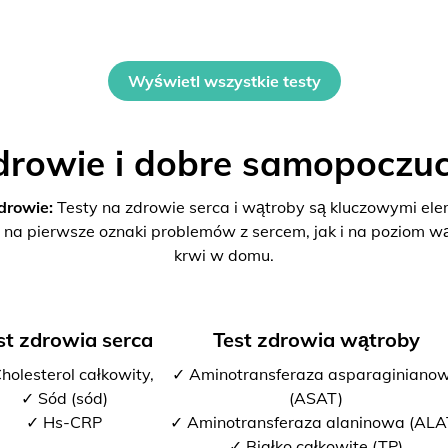
Wyświetl wszystkie testy
drowie i dobre samopoczuc
drowie:
Testy na zdrowie serca i wątroby są kluczowymi el
 na pierwsze oznaki problemów z sercem, jak i na poziom w
krwi w domu.
st zdrowia serca
Test zdrowia wątroby
holesterol całkowity,
✓ Aminotransferaza asparaginiano
✓ Sód (sód)
(ASAT)
✓ Hs-CRP
✓ Aminotransferaza alaninowa (ALA
✓ Białko całkowite (TP)