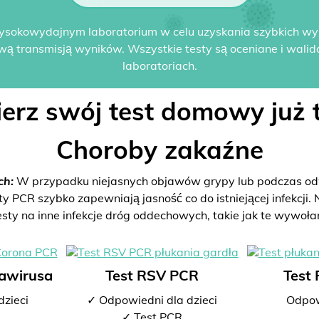
ysokowydajnym laboratorium w celu uzyskania szybkich w
wą transmisją wyników. Wszystkie testy są oceniane i wali
laboratoriach.
erz swój test domowy już t
Choroby zakaźne
ch:
W przypadku niejasnych objawów grypy lub podczas odw
PCR szybko zapewniają jasność co do istniejącej infekcji. N
esty na inne infekcje dróg oddechowych, takie jak te wywoła
nawirusa
Test RSV PCR
Test
dzieci
✓ Odpowiedni dla dzieci
Odpow
✓ Test PCR