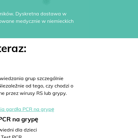
yników. Dyskretna dostawa w
dowane medycznie w niemieckich
eraz:
iedzania grup szczególnie
iezależnie od tego, czy chodzi o
ne przez wirusy RS lub grypy.
 PCR na grypę
iedni dla dzieci
Test PCR