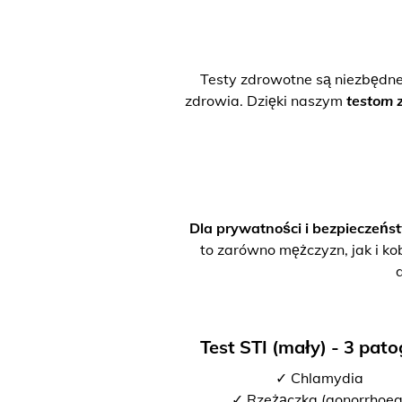
Testy zdrowotne są niezbędn
zdrowia. Dzięki naszym
testom 
Dla prywatności i bezpieczeńs
to zarówno mężczyzn, jak i ko
Test STI (mały) - 3 pat
✓ Chlamydia
✓ Rzeżączka (gonorrhoea