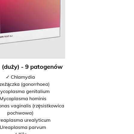
I (duży) - 9 patogenów
✓ Chlamydia
zeżączka (gonorrhoea)
ycoplasma genitalium
Mycoplasma hominis
nas vaginalis (rzęsistkowica
pochwowa)
reaplasma urealyticum
Ureaplasma parvum