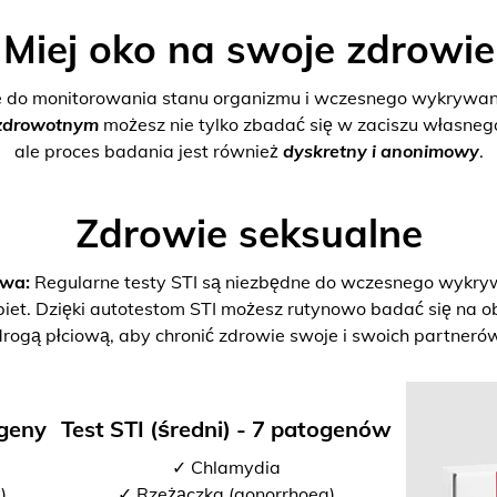
Miej oko na swoje zdrowie
e do monitorowania stanu organizmu i wczesnego wykrywani
zdrowotnym
możesz nie tylko zbadać się w zaciszu własne
ale proces badania jest również
dyskretny i anonimowy
.
Zdrowie seksualne
twa:
Regularne testy STI są niezbędne do wczesnego wykrywan
biet. Dzięki autotestom STI możesz rutynowo badać się na o
drogą płciową, aby chronić zdrowie swoje i swoich partnerów
ogeny
Test STI (średni) - 7 patogenów
✓ Chlamydia
)
✓ Rzeżączka (gonorrhoea)