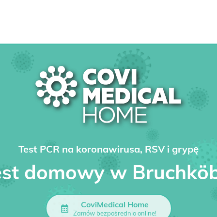
Test PCR na koronawirusa, RSV i grypę
est domowy w Bruchköb
CoviMedical Home
Zamów bezpośrednio online!