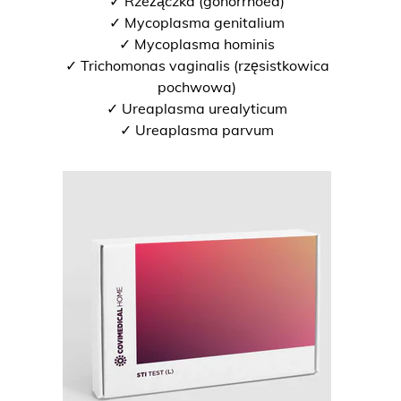
✓ Rzeżączka (gonorrhoea)
✓ Mycoplasma genitalium
✓ Mycoplasma hominis
✓ Trichomonas vaginalis (rzęsistkowica
pochwowa)
✓ Ureaplasma urealyticum
✓ Ureaplasma parvum