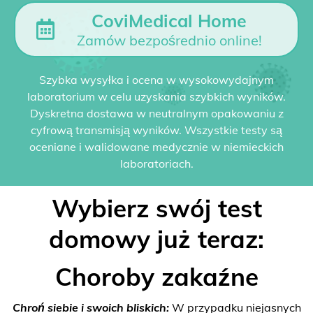
CoviMedical Home
Zamów bezpośrednio online!
Szybka wysyłka i ocena w wysokowydajnym
laboratorium w celu uzyskania szybkich wyników.
Dyskretna dostawa w neutralnym opakowaniu z
cyfrową transmisją wyników. Wszystkie testy są
oceniane i walidowane medycznie w niemieckich
laboratoriach.
Wybierz swój test
domowy już teraz:
Choroby zakaźne
Chroń siebie i swoich bliskich:
W przypadku niejasnych