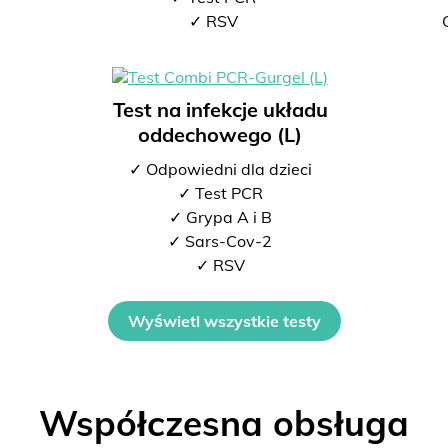
2
✓ RSV
Test na infekcje układu
oddechowego (L)
✓ Odpowiedni dla dzieci
✓ Test PCR
✓ Grypa A i B
✓ Sars-Cov-2
✓ RSV
Wyświetl wszystkie testy
Współczesna obsługa