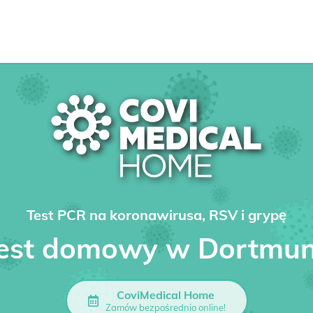
Test PCR na koronawirusa, RSV i grypę
est domowy w Dortmu
CoviMedical Home
Zamów bezpośrednio online!