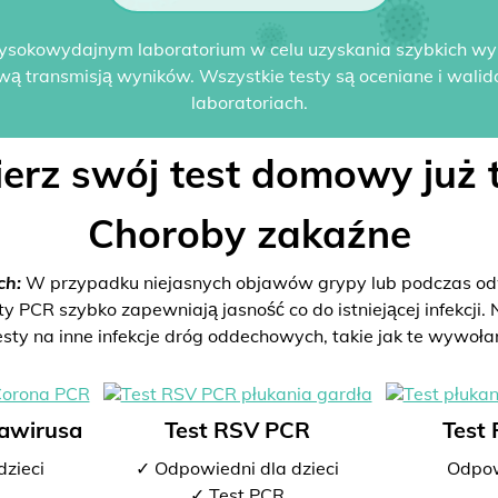
ysokowydajnym laboratorium w celu uzyskania szybkich w
wą transmisją wyników. Wszystkie testy są oceniane i wali
laboratoriach.
erz swój test domowy już t
Choroby zakaźne
ch:
W przypadku niejasnych objawów grypy lub podczas odw
PCR szybko zapewniają jasność co do istniejącej infekcji. N
esty na inne infekcje dróg oddechowych, takie jak te wywoła
nawirusa
Test RSV PCR
Test
dzieci
✓ Odpowiedni dla dzieci
Odpow
✓ Test PCR