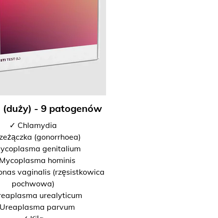
I (duży) - 9 patogenów
✓ Chlamydia
zeżączka (gonorrhoea)
ycoplasma genitalium
Mycoplasma hominis
nas vaginalis (rzęsistkowica
pochwowa)
reaplasma urealyticum
Ureaplasma parvum