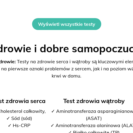
Wyświetl wszystkie testy
drowie i dobre samopoczuc
drowie:
Testy na zdrowie serca i wątroby są kluczowymi el
 na pierwsze oznaki problemów z sercem, jak i na poziom w
krwi w domu.
st zdrowia serca
Test zdrowia wątroby
holesterol całkowity,
✓ Aminotransferaza asparaginiano
✓ Sód (sód)
(ASAT)
✓ Hs-CRP
✓ Aminotransferaza alaninowa (ALA
✓ Białko całkowite (TP)