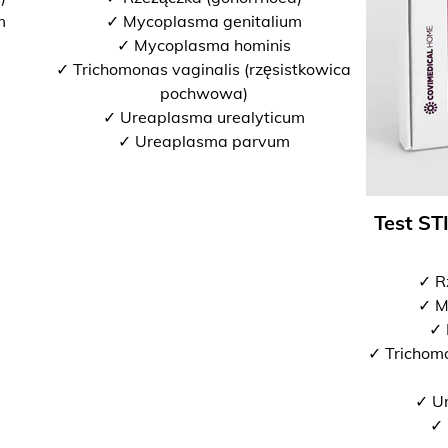
m
✓ Mycoplasma genitalium
✓ Mycoplasma hominis
✓ Trichomonas vaginalis (rzęsistkowica
pochwowa)
✓ Ureaplasma urealyticum
✓ Ureaplasma parvum
Test ST
✓ R
✓ M
✓ 
✓ Trichomo
✓ U
✓ 