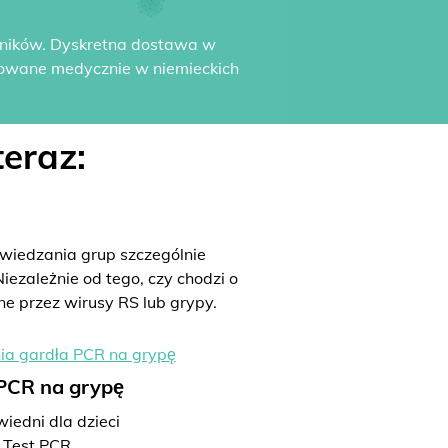
yników. Dyskretna dostawa w
dowane medycznie w niemieckich
eraz:
iedzania grup szczególnie
iezależnie od tego, czy chodzi o
ne przez wirusy RS lub grypy.
 PCR na grypę
iedni dla dzieci
Test PCR