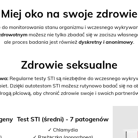
Miej oko na swoje zdrowie
e do monitorowania stanu organizmu i wczesnego wykrywani
zdrowotnym
możesz nie tylko zbadać się w zaciszu własne
ale proces badania jest również
dyskretny i anonimowy
.
Zdrowie seksualne
twa:
Regularne testy STI są niezbędne do wczesnego wykrywan
biet. Dzięki autotestom STI możesz rutynowo badać się na o
drogą płciową, aby chronić zdrowie swoje i swoich partnerów
ogeny
Test STI (średni) - 7 patogenów
✓ Chlamydia
)
✓ Rzeżączka (gonorrhoea)