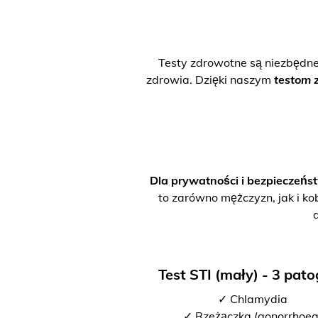
Testy zdrowotne są niezbędn
zdrowia. Dzięki naszym
testom 
Dla prywatności i bezpieczeńs
to zarówno mężczyzn, jak i ko
Test STI (mały) - 3 pat
✓ Chlamydia
✓ Rzeżączka (gonorrhoea