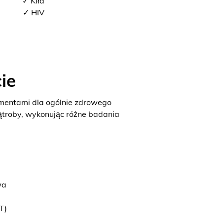
✓ Kiła
✓ HIV
ie
ementami dla ogólnie zdrowego
ątroby, wykonując różne badania
wa
T)