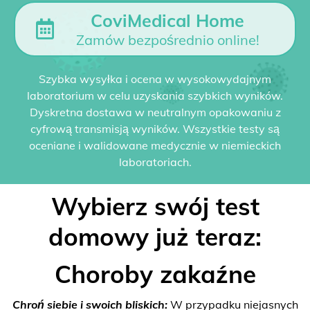
CoviMedical Home
Zamów bezpośrednio online!
Szybka wysyłka i ocena w wysokowydajnym
laboratorium w celu uzyskania szybkich wyników.
Dyskretna dostawa w neutralnym opakowaniu z
cyfrową transmisją wyników. Wszystkie testy są
oceniane i walidowane medycznie w niemieckich
laboratoriach.
Wybierz swój test
domowy już teraz:
Choroby zakaźne
Chroń siebie i swoich bliskich:
W przypadku niejasnych