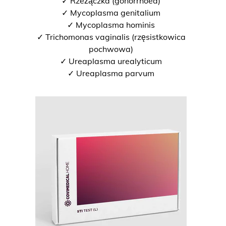
✓ Rzeżączka (gonorrhoea)
✓ Mycoplasma genitalium
✓ Mycoplasma hominis
✓ Trichomonas vaginalis (rzęsistkowica
pochwowa)
✓ Ureaplasma urealyticum
✓ Ureaplasma parvum