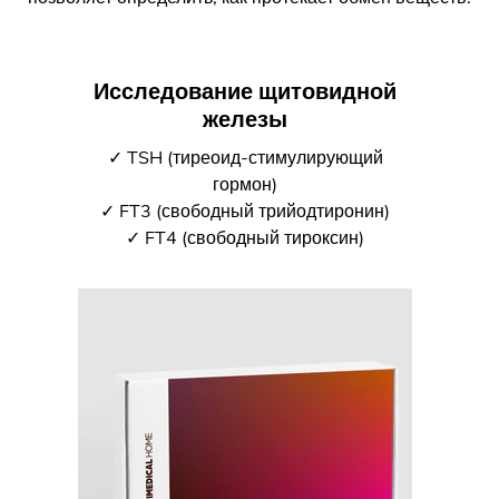
Исследование щитовидной
железы
✓ TSH (тиреоид-стимулирующий
гормон)
✓ FT3 (свободный трийодтиронин)
✓ FT4 (свободный тироксин)