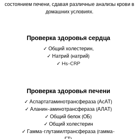
состоянием печени, сдавая различные анализы крови в
домашних условиях.
Проверка здоровья сердца
✓ Общий холестерин,
✓ Натрий (натрий)
✓ Hs-CRP
Проверка здоровья печени
✓ Аспартатаминотрансфераза (АсАТ)
✓ Аланин-аминотрансфераза (АЛАТ)
✓ Общий белок (ОБ)
✓ Общий холестерин
✓ Гамма-глутамилтрансфераза (гамма-
ГТ)