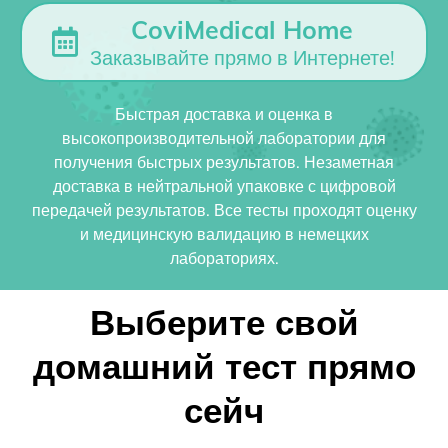
CoviMedical Home
Заказывайте прямо в Интернете!
Быстрая доставка и оценка в
высокопроизводительной лаборатории для
получения быстрых результатов. Незаметная
доставка в нейтральной упаковке с цифровой
передачей результатов. Все тесты проходят оценку
и медицинскую валидацию в немецких
лабораториях.
Выберите свой
домашний тест прямо
сейч