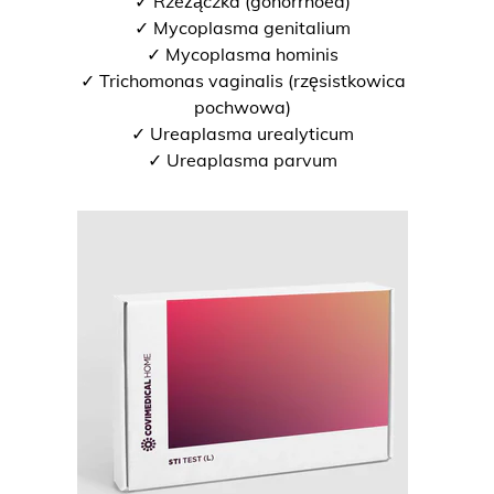
✓ Rzeżączka (gonorrhoea)
✓ Mycoplasma genitalium
✓ Mycoplasma hominis
✓ Trichomonas vaginalis (rzęsistkowica
pochwowa)
✓ Ureaplasma urealyticum
✓ Ureaplasma parvum