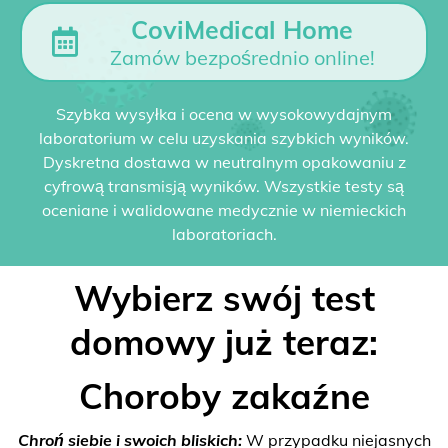
CoviMedical Home
Zamów bezpośrednio online!
Szybka wysyłka i ocena w wysokowydajnym
laboratorium w celu uzyskania szybkich wyników.
Dyskretna dostawa w neutralnym opakowaniu z
cyfrową transmisją wyników. Wszystkie testy są
oceniane i walidowane medycznie w niemieckich
laboratoriach.
Wybierz swój test
domowy już teraz:
Choroby zakaźne
Chroń siebie i swoich bliskich:
W przypadku niejasnych