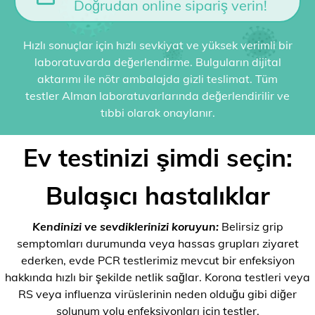
Doğrudan online sipariş verin!
Hızlı sonuçlar için hızlı sevkiyat ve yüksek verimli bir
laboratuvarda değerlendirme. Bulguların dijital
aktarımı ile nötr ambalajda gizli teslimat. Tüm
testler Alman laboratuvarlarında değerlendirilir ve
tıbbi olarak onaylanır.
Ev testinizi şimdi seçin:
Bulaşıcı hastalıklar
Kendinizi ve sevdiklerinizi koruyun:
Belirsiz grip
semptomları durumunda veya hassas grupları ziyaret
ederken, evde PCR testlerimiz mevcut bir enfeksiyon
hakkında hızlı bir şekilde netlik sağlar. Korona testleri veya
RS veya influenza virüslerinin neden olduğu gibi diğer
solunum yolu enfeksiyonları için testler.