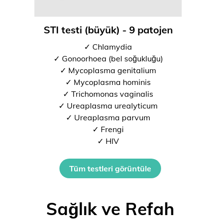
STI testi (büyük) - 9 patojen
✓ Chlamydia
✓ Gonoorhoea (bel soğukluğu)
✓ Mycoplasma genitalium
✓ Mycoplasma hominis
✓ Trichomonas vaginalis
✓ Ureaplasma urealyticum
✓ Ureaplasma parvum
✓ Frengi
✓ HIV
Tüm testleri görüntüle
Sağlık ve Refah