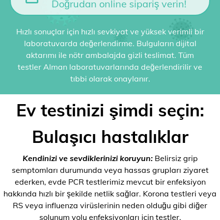
Doğrudan online sipariş verin!
Hızlı sonuçlar için hızlı sevkiyat ve yüksek verimli bir
laboratuvarda değerlendirme. Bulguların dijital
aktarımı ile nötr ambalajda gizli teslimat. Tüm
testler Alman laboratuvarlarında değerlendirilir ve
tıbbi olarak onaylanır.
Ev testinizi şimdi seçin:
Bulaşıcı hastalıklar
Kendinizi ve sevdiklerinizi koruyun:
Belirsiz grip
semptomları durumunda veya hassas grupları ziyaret
ederken, evde PCR testlerimiz mevcut bir enfeksiyon
hakkında hızlı bir şekilde netlik sağlar. Korona testleri veya
RS veya influenza virüslerinin neden olduğu gibi diğer
solunum yolu enfeksiyonları için testler.