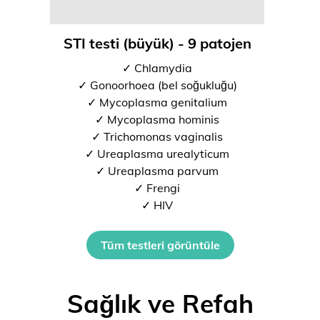
STI testi (büyük) - 9 patojen
✓ Chlamydia
✓ Gonoorhoea (bel soğukluğu)
✓ Mycoplasma genitalium
✓ Mycoplasma hominis
✓ Trichomonas vaginalis
✓ Ureaplasma urealyticum
✓ Ureaplasma parvum
✓ Frengi
✓ HIV
Tüm testleri görüntüle
Sağlık ve Refah