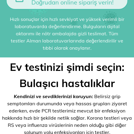
Doğrudan online sipariş verin!
Hızlı sonuçlar için hızlı sevkiyat ve yüksek verimli bir
laboratuvarda değerlendirme. Bulguların dijital
aktarımı ile nötr ambalajda gizli teslimat. Tüm
testler Alman laboratuvarlarında değerlendirilir ve
tıbbi olarak onaylanır.
Ev testinizi şimdi seçin:
Bulaşıcı hastalıklar
Kendinizi ve sevdiklerinizi koruyun:
Belirsiz grip
semptomları durumunda veya hassas grupları ziyaret
ederken, evde PCR testlerimiz mevcut bir enfeksiyon
hakkında hızlı bir şekilde netlik sağlar. Korona testleri veya
RS veya influenza virüslerinin neden olduğu gibi diğer
solunum yolu enfeksiyonları için testler.