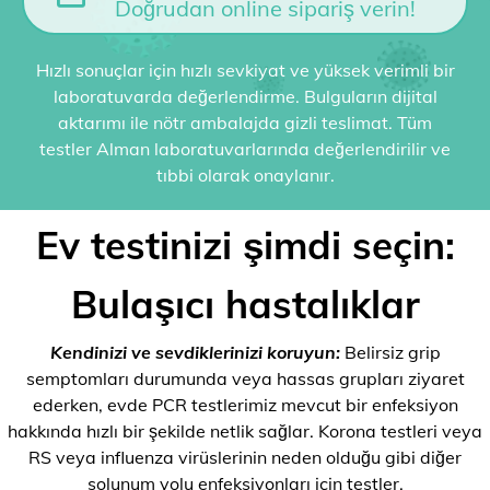
Doğrudan online sipariş verin!
Hızlı sonuçlar için hızlı sevkiyat ve yüksek verimli bir
laboratuvarda değerlendirme. Bulguların dijital
aktarımı ile nötr ambalajda gizli teslimat. Tüm
testler Alman laboratuvarlarında değerlendirilir ve
tıbbi olarak onaylanır.
Ev testinizi şimdi seçin:
Bulaşıcı hastalıklar
Kendinizi ve sevdiklerinizi koruyun:
Belirsiz grip
semptomları durumunda veya hassas grupları ziyaret
ederken, evde PCR testlerimiz mevcut bir enfeksiyon
hakkında hızlı bir şekilde netlik sağlar. Korona testleri veya
RS veya influenza virüslerinin neden olduğu gibi diğer
solunum yolu enfeksiyonları için testler.