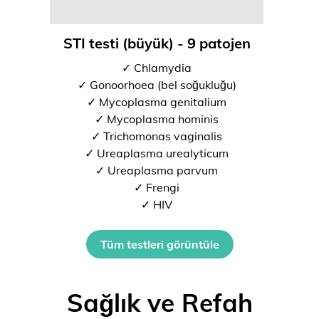
STI testi (büyük) - 9 patojen
✓ Chlamydia
✓ Gonoorhoea (bel soğukluğu)
✓ Mycoplasma genitalium
✓ Mycoplasma hominis
✓ Trichomonas vaginalis
✓ Ureaplasma urealyticum
✓ Ureaplasma parvum
✓ Frengi
✓ HIV
Tüm testleri görüntüle
Sağlık ve Refah