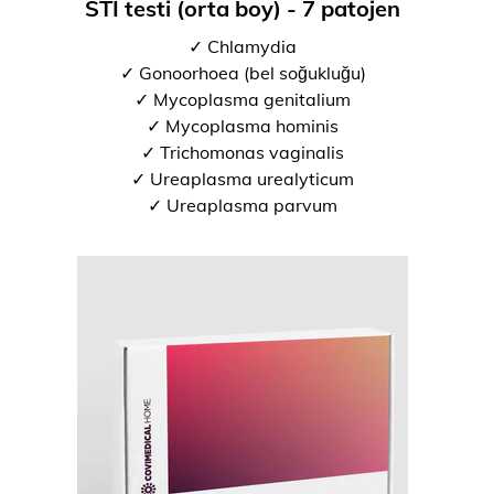
STI testi (orta boy) - 7 patojen
✓ Chlamydia
✓ Gonoorhoea (bel soğukluğu)
✓ Mycoplasma genitalium
✓ Mycoplasma hominis
✓ Trichomonas vaginalis
✓ Ureaplasma urealyticum
✓ Ureaplasma parvum