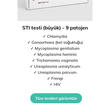
STI testi (büyük) - 9 patojen
✓ Chlamydia
✓ Gonoorhoea (bel soğukluğu)
✓ Mycoplasma genitalium
✓ Mycoplasma hominis
✓ Trichomonas vaginalis
✓ Ureaplasma urealyticum
✓ Ureaplasma parvum
✓ Frengi
✓ HIV
Tüm testleri görüntüle