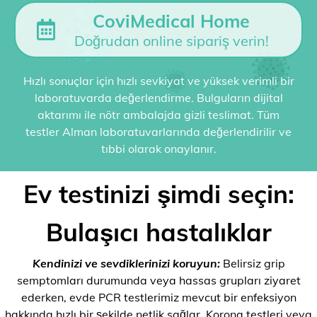
CoviMedical Home
Doğrudan online sipariş verin!
Hızlı sonuçlar için hızlı sevkiyat ve yüksek verimli bir
laboratuvarda değerlendirme. Bulguların dijital
aktarımı ile nötr ambalajda gizli teslimat. Tüm
testler Alman laboratuvarlarında değerlendirilir ve
tıbbi olarak onaylanır.
Ev testinizi şimdi seçin:
Bulaşıcı hastalıklar
Kendinizi ve sevdiklerinizi koruyun:
Belirsiz grip
semptomları durumunda veya hassas grupları ziyaret
ederken, evde PCR testlerimiz mevcut bir enfeksiyon
hakkında hızlı bir şekilde netlik sağlar. Korona testleri veya