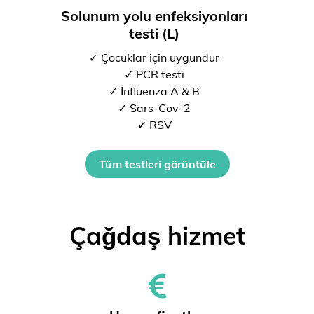
Solunum yolu enfeksiyonları
testi (L)
✓ Çocuklar için uygundur
✓ PCR testi
✓ İnfluenza A & B
✓ Sars-Cov-2
✓ RSV
Tüm testleri görüntüle
Çağdaş hizmet