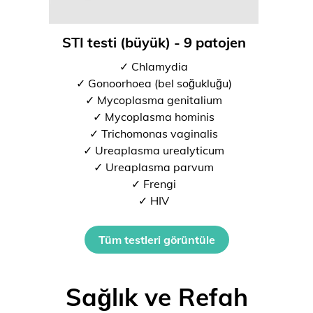
STI testi (büyük) - 9 patojen
✓ Chlamydia
✓ Gonoorhoea (bel soğukluğu)
✓ Mycoplasma genitalium
✓ Mycoplasma hominis
✓ Trichomonas vaginalis
✓ Ureaplasma urealyticum
✓ Ureaplasma parvum
✓ Frengi
✓ HIV
Tüm testleri görüntüle
Sağlık ve Refah