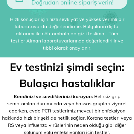
Doğrudan online sipariş verin!
Hızlı sonuçlar için hızlı sevkiyat ve yüksek verimli bir
laboratuvarda değerlendirme. Bulguların dijital
aktarımı ile nötr ambalajda gizli teslimat. Tüm
testler Alman laboratuvarlarında değerlendirilir ve
tıbbi olarak onaylanır.
Ev testinizi şimdi seçin:
Bulaşıcı hastalıklar
Kendinizi ve sevdiklerinizi koruyun:
Belirsiz grip
semptomları durumunda veya hassas grupları ziyaret
ederken, evde PCR testlerimiz mevcut bir enfeksiyon
hakkında hızlı bir şekilde netlik sağlar. Korona testleri veya
RS veya influenza virüslerinin neden olduğu gibi diğer
solunum yolu enfeksiyonları için testler.