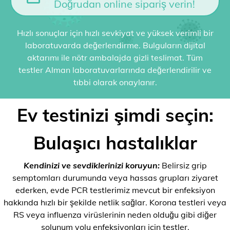
Doğrudan online sipariş verin!
Hızlı sonuçlar için hızlı sevkiyat ve yüksek verimli bir
laboratuvarda değerlendirme. Bulguların dijital
aktarımı ile nötr ambalajda gizli teslimat. Tüm
testler Alman laboratuvarlarında değerlendirilir ve
tıbbi olarak onaylanır.
Ev testinizi şimdi seçin:
Bulaşıcı hastalıklar
Kendinizi ve sevdiklerinizi koruyun:
Belirsiz grip
semptomları durumunda veya hassas grupları ziyaret
ederken, evde PCR testlerimiz mevcut bir enfeksiyon
hakkında hızlı bir şekilde netlik sağlar. Korona testleri veya
RS veya influenza virüslerinin neden olduğu gibi diğer
solunum yolu enfeksiyonları için testler.