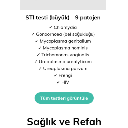
STI testi (büyük) - 9 patojen
✓ Chlamydia
✓ Gonoorhoea (bel soğukluğu)
✓ Mycoplasma genitalium
✓ Mycoplasma hominis
✓ Trichomonas vaginalis
✓ Ureaplasma urealyticum
✓ Ureaplasma parvum
✓ Frengi
✓ HIV
Tüm testleri görüntüle
Sağlık ve Refah