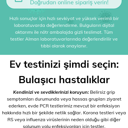
Doğrudan online sipariş verin!
Hızlı sonuçlar için hızlı sevkiyat ve yüksek verimli bir
laboratuvarda değerlendirme. Bulguların dijital
aktarımı ile nötr ambalajda gizli teslimat. Tüm
testler Alman laboratuvarlarında değerlendirilir ve
tıbbi olarak onaylanır.
Ev testinizi şimdi seçin:
Bulaşıcı hastalıklar
Kendinizi ve sevdiklerinizi koruyun:
Belirsiz grip
semptomları durumunda veya hassas grupları ziyaret
ederken, evde PCR testlerimiz mevcut bir enfeksiyon
hakkında hızlı bir şekilde netlik sağlar. Korona testleri veya
RS veya influenza virüslerinin neden olduğu gibi diğer
solunum yolu enfeksiyonları için testler.