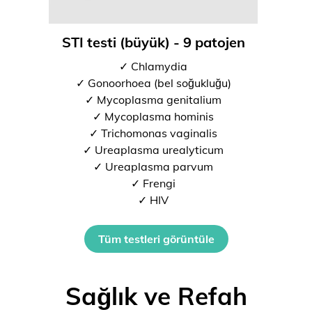
STI testi (büyük) - 9 patojen
✓ Chlamydia
✓ Gonoorhoea (bel soğukluğu)
✓ Mycoplasma genitalium
✓ Mycoplasma hominis
✓ Trichomonas vaginalis
✓ Ureaplasma urealyticum
✓ Ureaplasma parvum
✓ Frengi
✓ HIV
Tüm testleri görüntüle
Sağlık ve Refah