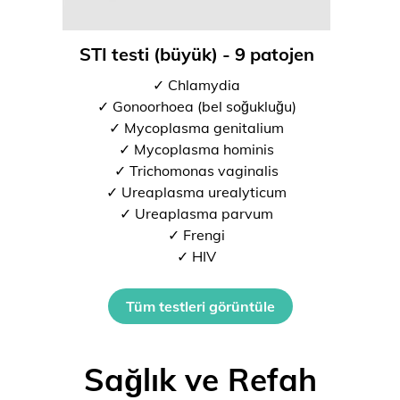
STI testi (büyük) - 9 patojen
✓ Chlamydia
✓ Gonoorhoea (bel soğukluğu)
✓ Mycoplasma genitalium
✓ Mycoplasma hominis
✓ Trichomonas vaginalis
✓ Ureaplasma urealyticum
✓ Ureaplasma parvum
✓ Frengi
✓ HIV
Tüm testleri görüntüle
Sağlık ve Refah