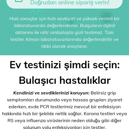
Doğrudan online sipariş verin!
Hızlı sonuçlar için hızlı sevkiyat ve yüksek verimli bir
laboratuvarda değerlendirme. Bulguların dijital
aktarımı ile nötr ambalajda gizli teslimat. Tüm
testler Alman laboratuvarlarında değerlendirilir ve
tıbbi olarak onaylanır.
Ev testinizi şimdi seçin:
Bulaşıcı hastalıklar
Kendinizi ve sevdiklerinizi koruyun:
Belirsiz grip
semptomları durumunda veya hassas grupları ziyaret
ederken, evde PCR testlerimiz mevcut bir enfeksiyon
hakkında hızlı bir şekilde netlik sağlar. Korona testleri veya
RS veya influenza virüslerinin neden olduğu gibi diğer
solunum yolu enfeksiyonları için testler.