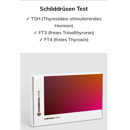
Schilddrüsen Test
✓ TSH (Thyreoidea-stimulierendes
Hormon)
✓ FT3 (freies Triiodthyronin)
✓ FT4 (freies Thyroxin)