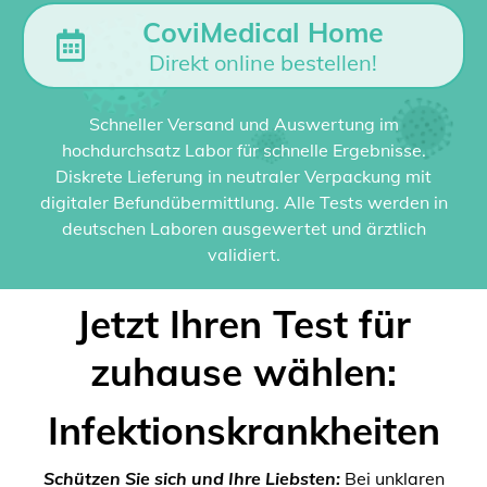
CoviMedical Home
Direkt online bestellen!
Schneller Versand und Auswertung im
hochdurchsatz Labor für schnelle Ergebnisse.
Diskrete Lieferung in neutraler Verpackung mit
digitaler Befundübermittlung. Alle Tests werden in
deutschen Laboren ausgewertet und ärztlich
validiert.
Jetzt Ihren Test für
zuhause wählen:
Infektionskrankheiten
Schützen Sie sich und Ihre Liebsten:
Bei unklaren