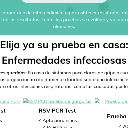
 laboratorio de alto rendimiento para obtener resultados rá
al de los resultados. Todas las pruebas se evalúan y valida
alemanes.
Elija ya su prueba en casa
Enfermedades infecciosas
res queridos:
En caso de síntomas poco claros de gripe o cua
s proporcionan rápidamente claridad sobre una infección ex
a otras infecciones respiratorias, como las causadas por los
st
RSV PCR Test
Prueba 
s
✓ Apto para niños
✓ Ap
✓ Prueba PCR