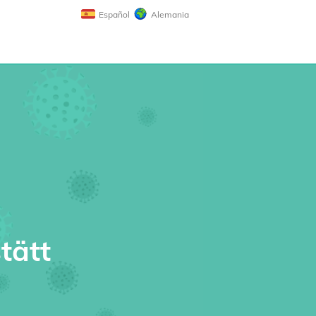
Español
Alemania
tätt