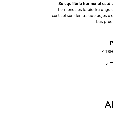
Su equilibrio hormonal está b
hormonas es la piedra angula
cortisol son demasiado bajos o d
Las prue
P
✓ TSH
✓ FT
A