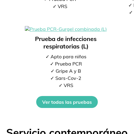
✓ 
✓ VRS
✓ 
Prueba de infecciones
respiratorias (L)
✓ Apto para niños
✓ Prueba PCR
✓ Gripe A y B
✓ Sars-Cov-2
✓ VRS
Ver todas las pruebas
Servicio contemporáneo