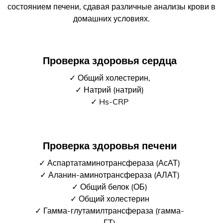
состоянием печени, сдавая различные анализы крови в
домашних условиях.
Проверка здоровья сердца
✓ Общий холестерин,
✓ Натрий (натрий)
✓ Hs-CRP
Проверка здоровья печени
✓ Аспартатаминотрансфераза (АсАТ)
✓ Аланин-аминотрансфераза (АЛАТ)
✓ Общий белок (ОБ)
✓ Общий холестерин
✓ Гамма-глутамилтрансфераза (гамма-
ГТ)