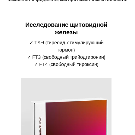
Исследование щитовидной
железы
✓ TSH (тиреоид-стимулирующий
гормон)
✓ FT3 (свободный трийодтиронин)
✓ FT4 (свободный тироксин)