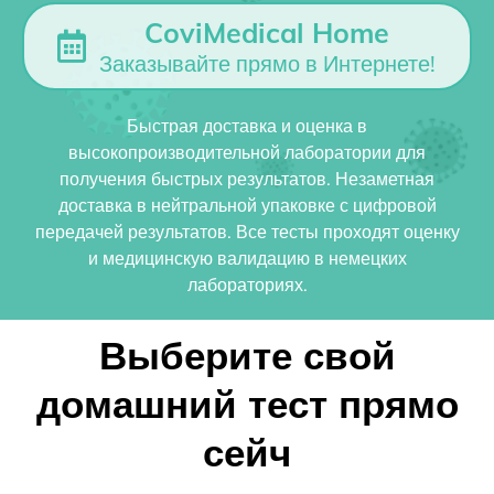
CoviMedical Home
Заказывайте прямо в Интернете!
Быстрая доставка и оценка в
высокопроизводительной лаборатории для
получения быстрых результатов. Незаметная
доставка в нейтральной упаковке с цифровой
передачей результатов. Все тесты проходят оценку
и медицинскую валидацию в немецких
лабораториях.
Выберите свой
домашний тест прямо
сейч