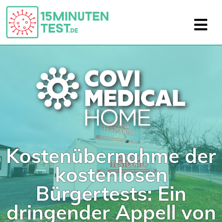
Kostenübernahme der
kostenlosen
Bürgertests: Ein
dringender Appell von