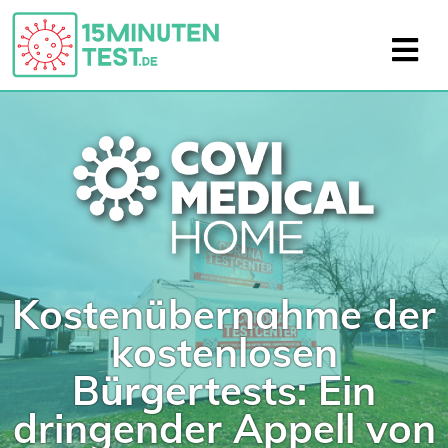
Kostenübernahme der
kostenlosen
Bürgertests: Ein
dringender Appell von