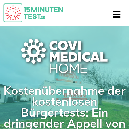
Kostenübernahme der
kostenlosen
Bürgertests: Ein
dringender Appell von