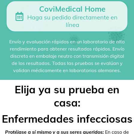
CoviMedical Home
Haga su pedido directamente en
línea
Envío y evaluación rápidos en un laboratorio de alto
rendimiento para obtener resultados rápidos. Envío
discreto en embalaje neutro con transmisión digital
de los resultados. Todas las pruebas se evalúan y
validan médicamente en laboratorios alemanes.
Elija ya su prueba en
casa:
Enfermedades infecciosas
Protéjase a sí mismo y a sus seres queridos:
En caso de