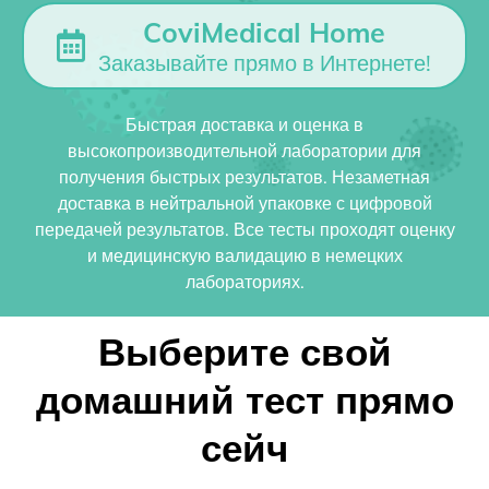
CoviMedical Home
Заказывайте прямо в Интернете!
Быстрая доставка и оценка в
высокопроизводительной лаборатории для
получения быстрых результатов. Незаметная
доставка в нейтральной упаковке с цифровой
передачей результатов. Все тесты проходят оценку
и медицинскую валидацию в немецких
лабораториях.
Выберите свой
домашний тест прямо
сейч