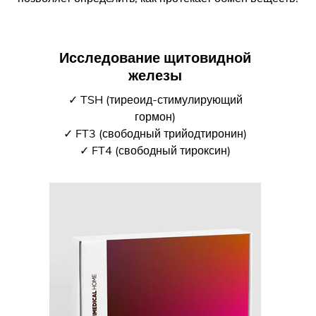
Исследование щитовидной
железы
✓ TSH (тиреоид-стимулирующий
гормон)
✓ FT3 (свободный трийодтиронин)
✓ FT4 (свободный тироксин)