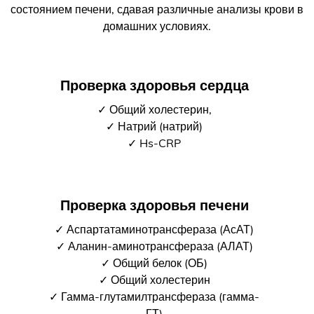
состоянием печени, сдавая различные анализы крови в
домашних условиях.
Проверка здоровья сердца
✓ Общий холестерин,
✓ Натрий (натрий)
✓ Hs-CRP
Проверка здоровья печени
✓ Аспартатаминотрансфераза (АсАТ)
✓ Аланин-аминотрансфераза (АЛАТ)
✓ Общий белок (ОБ)
✓ Общий холестерин
✓ Гамма-глутамилтрансфераза (гамма-
ГТ)