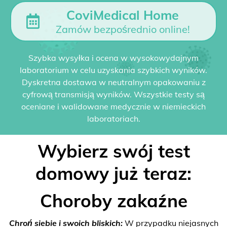
CoviMedical Home
Zamów bezpośrednio online!
Szybka wysyłka i ocena w wysokowydajnym
laboratorium w celu uzyskania szybkich wyników.
Dyskretna dostawa w neutralnym opakowaniu z
cyfrową transmisją wyników. Wszystkie testy są
oceniane i walidowane medycznie w niemieckich
laboratoriach.
Wybierz swój test
domowy już teraz:
Choroby zakaźne
Chroń siebie i swoich bliskich:
W przypadku niejasnych