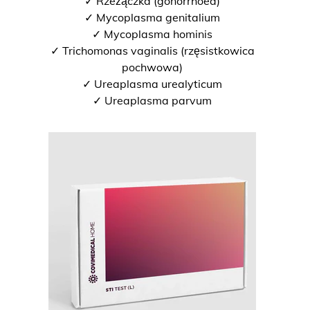
✓ Rzeżączka (gonorrhoea)
✓ Mycoplasma genitalium
✓ Mycoplasma hominis
✓ Trichomonas vaginalis (rzęsistkowica
pochwowa)
✓ Ureaplasma urealyticum
✓ Ureaplasma parvum