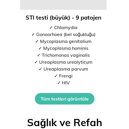
STI testi (büyük) - 9 patojen
✓ Chlamydia
✓ Gonoorhoea (bel soğukluğu)
✓ Mycoplasma genitalium
✓ Mycoplasma hominis
✓ Trichomonas vaginalis
✓ Ureaplasma urealyticum
✓ Ureaplasma parvum
✓ Frengi
✓ HIV
Tüm testleri görüntüle
Sağlık ve Refah