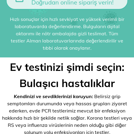
Doğrudan online sipariş verin!
Hızlı sonuçlar için hızlı sevkiyat ve yüksek verimli bir
laboratuvarda değerlendirme. Bulguların dijital
aktarımı ile nötr ambalajda gizli teslimat. Tüm
testler Alman laboratuvarlarında değerlendirilir ve
tıbbi olarak onaylanır.
Ev testinizi şimdi seçin:
Bulaşıcı hastalıklar
Kendinizi ve sevdiklerinizi koruyun:
Belirsiz grip
semptomları durumunda veya hassas grupları ziyaret
ederken, evde PCR testlerimiz mevcut bir enfeksiyon
hakkında hızlı bir şekilde netlik sağlar. Korona testleri veya
RS veya influenza virüslerinin neden olduğu gibi diğer
solunum yolu enfeksiyonları için testler.